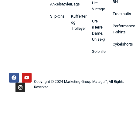
BH
Ure-
Ankelstøvler
Bags
Vintage
Tracksuits
Slip-Ons
Kufferter
Ure
og
Performance
(Herre,
Trolleyer
T-shirts
Dame,
Unisex)
Cykelshorts
Solbriller
Copyright © 2024 Marketing Group Malaga™, All Rights
Reserved