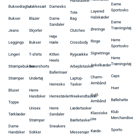
Håndtasker
Dame
Buksedragter
Jakkesæt
Damesko
Sportssko
Layered
Tote
Halskæder
Bukser
Blazer
Dame
Bag
Dame
Sandaler
Træningstøj
Øreringe
Jeans
Skjorter
Clutches
Høje
Herre
Ringe
Leggings
Bukser
Hæle
Crossbody
Sportssko
Signetringe
Lingeri
T-shirts
Kitten
Rygsække
Herre
Heels
Træningstøj
Ankelkæder
Strømpebukser
Boxershorts
Arbejdstasker
Ballerinaer
Caps
Charm-
Strømper
Undertøj
Laptop-
Armbånd
Herresko
Tasker
Huer
Bluser
Herre
Cuff-
Handsker
Herrestøvler
Weekendtasker
Bøllehatte
Armbånd
Toppe
Unisex
Herre
Lædertasker
Klub
Klassiske
Tørklæder
Sandaler
Merchandise
Ure
Strømper
Bæltetasker
Dame
Sneakers
Sports-
Kæde-
Handsker
Sokker
Messenger