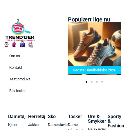
Populært lige nu
Om os
Bedste Saunatæppe 2025 –
Kontakt
Find de bedste produkter her!
Bedste Håndboldsko 2026
Test produkt
Bliv tester
Dametøj
Herretøj
Sko
Tasker
Ure &
Sporty
Smykker
&
Kjoler
Jakker
Damestøvler
Dame
Fashion
Halskæder