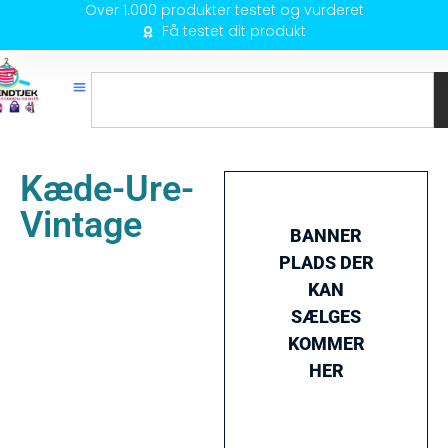
Over 1.000 produkter testet og vurderet
Få testet dit produkt
Kæde-Ure-
Vintage
BANNER
PLADS DER
KAN
SÆLGES
KOMMER
HER