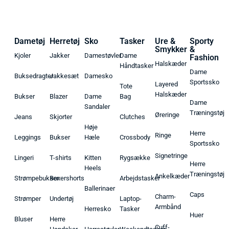
Dametøj
Herretøj
Sko
Tasker
Ure &
Sporty
Smykker
&
Kjoler
Jakker
Damestøvler
Dame
Fashion
Halskæder
Håndtasker
Dame
Buksedragter
Jakkesæt
Damesko
Sportssko
Layered
Tote
Halskæder
Bukser
Blazer
Dame
Bag
Dame
Sandaler
Træningstøj
Øreringe
Jeans
Skjorter
Clutches
Høje
Herre
Ringe
Leggings
Bukser
Hæle
Crossbody
Sportssko
Signetringe
Lingeri
T-shirts
Kitten
Rygsække
Herre
Heels
Træningstøj
Ankelkæder
Strømpebukser
Boxershorts
Arbejdstasker
Ballerinaer
Caps
Charm-
Strømper
Undertøj
Laptop-
Armbånd
Herresko
Tasker
Huer
Bluser
Herre
Cuff-