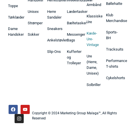
Handsker
Herrestøvler
Weekendtasker
Bøllehatte
Armbånd
Toppe
Unisex
Herre
Lædertasker
Klub
Klassiske
Tørklæder
Sandaler
Merchandise
Ure
Strømper
Bæltetasker
Dame
Sneakers
Sports-
Kæde-
Handsker
Sokker
Messenger
BH
Ure-
Ankelstøvler
Bags
Vintage
Tracksuits
Slip-Ons
Kufferter
Ure
og
Performance
(Herre,
Trolleyer
T-shirts
Dame,
Unisex)
Cykelshorts
Solbriller
Copyright © 2024 Marketing Group Malaga™, All Rights
Reserved