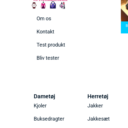
Om os
arbermaskiner
Bedste Saunatæppe
nd den rette til
Bedste saunatæppe
2025 – Find de bedste
B
t behov
2025
produkter her!
Kontakt
Test produkt
Bliv tester
Dametøj
Herretøj
Kjoler
Jakker
Buksedragter
Jakkesæt