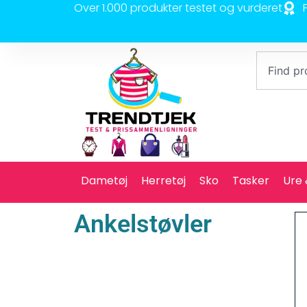
Over 1.000 produkter testet og vurderet
Dametøj
Herretøj
Sko
Tasker
Ure
Ankelstøvler