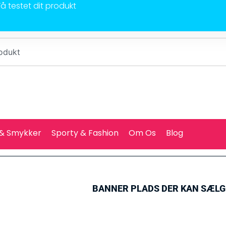
Få testet dit produkt
 & Smykker
Sporty & Fashion
Om Os
Blog
BANNER PLADS DER KAN SÆL