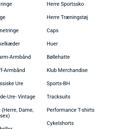
ringe
Herre Sportssko
nge
Herre Træningstøj
netringe
Caps
kelkæder
Huer
arm-Armbånd
Bøllehatte
ff-Armbånd
Klub Merchandise
ssiske Ure
Sports-BH
de-Ure- Vintage
Tracksuits
 (Herre, Dame,
Performance T-shirts
sex)
Cykelshorts
briller