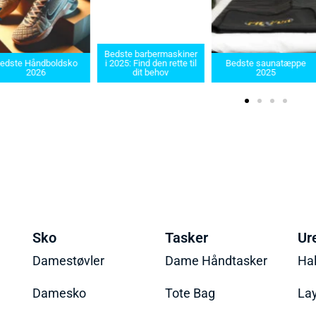
Bedste barbermaskiner
edste Håndboldsko
i 2025: Find den rette til
Bedste saunatæppe
2026
dit behov
2025
Sko
Tasker
Ur
Damestøvler
Dame Håndtasker
Ha
Damesko
Tote Bag
La