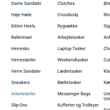
Dame Sandaler
Clutches
Øre
Høje Hæle
Crossbody
Ri
Kitten Heels
Rygsække
Sig
Ballerinaer
Arbejdstasker
An
Herresko
Laptop-Tasker
Ch
Herrestøvler
Weekendtasker
Cu
Herre Sandaler
Lædertasker
Kla
Sneakers
Bæltetasker
Kæ
Ankelstøvler
Messenger Bags
Ure
Uni
Slip-Ons
Kufferter og Trolleyer
Sol