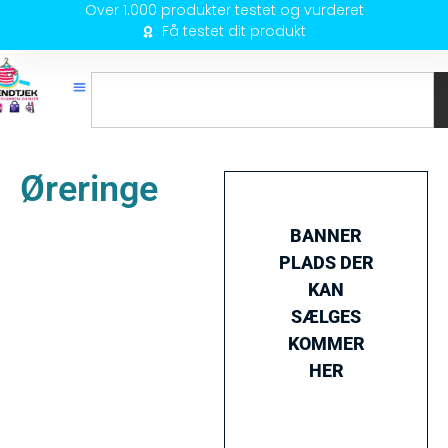
Over 1.000 produkter testet og vurderet
Få testet dit produkt
Øreringe
BANNER
PLADS DER
KAN
SÆLGES
KOMMER
HER