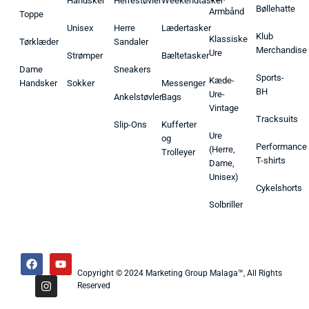
Handsker
Herrestøvler
Weekendtasker
Bøllehatte
Armbånd
Toppe
Unisex
Herre
Lædertasker
Klub
Klassiske
Tørklæder
Sandaler
Merchandise
Ure
Strømper
Bæltetasker
Dame
Sneakers
Sports-
Kæde-
Handsker
Sokker
Messenger
BH
Ure-
Ankelstøvler
Bags
Vintage
Tracksuits
Slip-Ons
Kufferter
Ure
og
Performance
(Herre,
Trolleyer
T-shirts
Dame,
Unisex)
Cykelshorts
Solbriller
Copyright © 2024 Marketing Group Malaga™, All Rights
Reserved