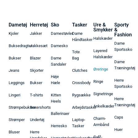
Dametøj
Herretøj
Sko
Tasker
Ure &
Sporty
Smykker
&
Kjoler
Jakker
Damestøvler
Dame
Fashion
Halskæder
Håndtasker
Dame
Buksedragter
Jakkesæt
Damesko
Sportssko
Layered
Tote
Halskæder
Bukser
Blazer
Dame
Bag
Dame
Sandaler
Træningstøj
Øreringe
Jeans
Skjorter
Clutches
Høje
Herre
Ringe
Leggings
Bukser
Hæle
Crossbody
Sportssko
Signetringe
Lingeri
T-shirts
Kitten
Rygsække
Herre
Heels
Træningstøj
Ankelkæder
Strømpebukser
Boxershorts
Arbejdstasker
Ballerinaer
Caps
Charm-
Strømper
Undertøj
Laptop-
Armbånd
Herresko
Tasker
Huer
Bluser
Herre
Cuff-