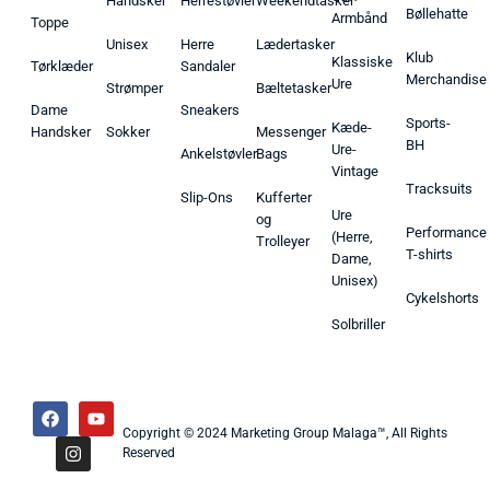
Handsker
Herrestøvler
Weekendtasker
Bøllehatte
Armbånd
Toppe
Unisex
Herre
Lædertasker
Klub
Klassiske
Tørklæder
Sandaler
Merchandise
Ure
Strømper
Bæltetasker
Dame
Sneakers
Sports-
Kæde-
Handsker
Sokker
Messenger
BH
Ure-
Ankelstøvler
Bags
Vintage
Tracksuits
Slip-Ons
Kufferter
Ure
og
Performance
(Herre,
Trolleyer
T-shirts
Dame,
Unisex)
Cykelshorts
Solbriller
Copyright © 2024 Marketing Group Malaga™, All Rights
Reserved