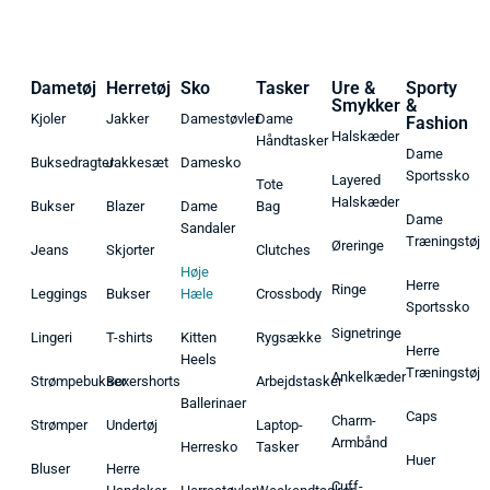
Dametøj
Herretøj
Sko
Tasker
Ure &
Sporty
Smykker
&
Kjoler
Jakker
Damestøvler
Dame
Fashion
Halskæder
Håndtasker
Dame
Buksedragter
Jakkesæt
Damesko
Sportssko
Layered
Tote
Halskæder
Bukser
Blazer
Dame
Bag
Dame
Sandaler
Træningstøj
Øreringe
Jeans
Skjorter
Clutches
Høje
Herre
Ringe
Leggings
Bukser
Hæle
Crossbody
Sportssko
Signetringe
Lingeri
T-shirts
Kitten
Rygsække
Herre
Heels
Træningstøj
Ankelkæder
Strømpebukser
Boxershorts
Arbejdstasker
Ballerinaer
Caps
Charm-
Strømper
Undertøj
Laptop-
Armbånd
Herresko
Tasker
Huer
Bluser
Herre
Cuff-