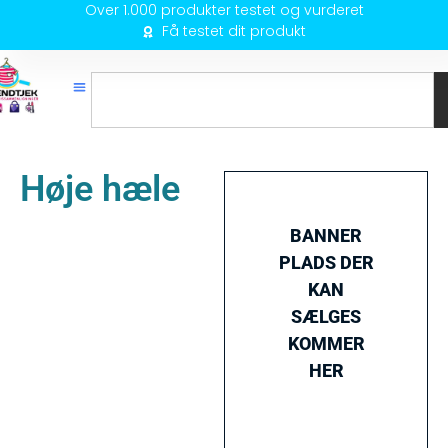
Over 1.000 produkter testet og vurderet
Få testet dit produkt
Høje hæle
BANNER
PLADS DER
KAN
SÆLGES
KOMMER
HER