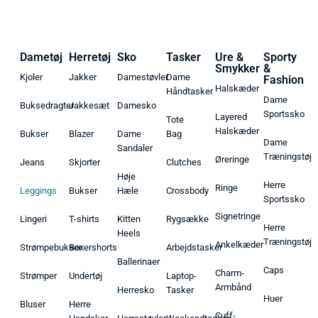
Dametøj
Herretøj
Sko
Tasker
Ure &
Sporty
Smykker
&
Kjoler
Jakker
Damestøvler
Dame
Fashion
Halskæder
Håndtasker
Dame
Buksedragter
Jakkesæt
Damesko
Sportssko
Layered
Tote
Halskæder
Bukser
Blazer
Dame
Bag
Dame
Sandaler
Træningstøj
Øreringe
Jeans
Skjorter
Clutches
Høje
Herre
Ringe
Leggings
Bukser
Hæle
Crossbody
Sportssko
Signetringe
Lingeri
T-shirts
Kitten
Rygsække
Herre
Heels
Træningstøj
Ankelkæder
Strømpebukser
Boxershorts
Arbejdstasker
Ballerinaer
Caps
Charm-
Strømper
Undertøj
Laptop-
Armbånd
Herresko
Tasker
Huer
Bluser
Herre
Cuff-