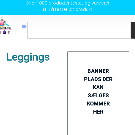
Over 1.000 produkter testet og vurderet
Få testet dit produkt
Leggings
BANNER
PLADS DER
KAN
SÆLGES
KOMMER
HER