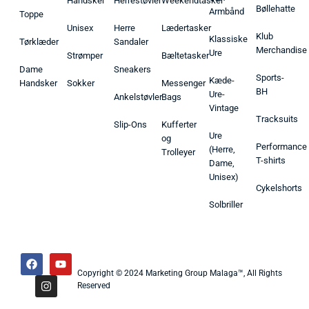
Handsker
Herrestøvler
Weekendtasker
Bøllehatte
Armbånd
Toppe
Unisex
Herre
Lædertasker
Klub
Klassiske
Tørklæder
Sandaler
Merchandise
Ure
Strømper
Bæltetasker
Dame
Sneakers
Sports-
Kæde-
Handsker
Sokker
Messenger
BH
Ure-
Ankelstøvler
Bags
Vintage
Tracksuits
Slip-Ons
Kufferter
Ure
og
Performance
(Herre,
Trolleyer
T-shirts
Dame,
Unisex)
Cykelshorts
Solbriller
Copyright © 2024 Marketing Group Malaga™, All Rights
Reserved