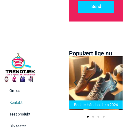
Send
Populært lige nu
Om os
Bedste Saunatæppe 2025 –
Kontakt
Find de bedste produkter her!
Bedste Håndboldsko 2026
Test produkt
Bliv tester