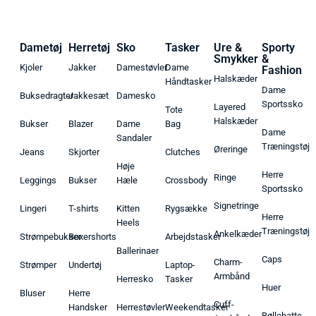
Dametøj
Herretøj
Sko
Tasker
Ure &
Sporty
Smykker
&
Kjoler
Jakker
Damestøvler
Dame
Fashion
Halskæder
Håndtasker
Dame
Buksedragter
Jakkesæt
Damesko
Sportssko
Layered
Tote
Halskæder
Bukser
Blazer
Dame
Bag
Dame
Sandaler
Træningstøj
Øreringe
Jeans
Skjorter
Clutches
Høje
Herre
Ringe
Leggings
Bukser
Hæle
Crossbody
Sportssko
Signetringe
Lingeri
T-shirts
Kitten
Rygsække
Herre
Heels
Træningstøj
Ankelkæder
Strømpebukser
Boxershorts
Arbejdstasker
Ballerinaer
Caps
Charm-
Strømper
Undertøj
Laptop-
Armbånd
Herresko
Tasker
Huer
Bluser
Herre
Cuff-
Handsker
Herrestøvler
Weekendtasker
Bøllehatte