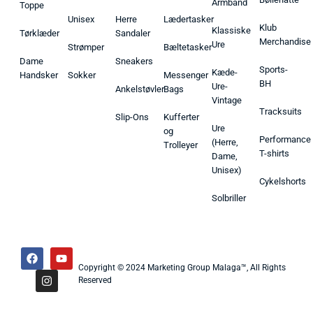
Armbånd
Toppe
Unisex
Herre
Lædertasker
Klub
Klassiske
Tørklæder
Sandaler
Merchandise
Ure
Strømper
Bæltetasker
Dame
Sneakers
Sports-
Kæde-
Handsker
Sokker
Messenger
BH
Ure-
Ankelstøvler
Bags
Vintage
Tracksuits
Slip-Ons
Kufferter
Ure
og
Performance
(Herre,
Trolleyer
T-shirts
Dame,
Unisex)
Cykelshorts
Solbriller
Copyright © 2024 Marketing Group Malaga™, All Rights
Reserved