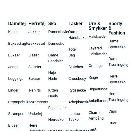
Dametøj
Herretøj
Sko
Tasker
Ure &
Sporty
Smykker
&
Kjoler
Jakker
Damestøvler
Dame
Fashion
Halskæder
Håndtasker
Dame
Buksedragter
Jakkesæt
Damesko
Sportssko
Layered
Tote
Halskæder
Bukser
Blazer
Dame
Bag
Dame
Sandaler
Træningstøj
Øreringe
Jeans
Skjorter
Clutches
Høje
Herre
Ringe
Leggings
Bukser
Hæle
Crossbody
Sportssko
Signetringe
Lingeri
T-shirts
Kitten
Rygsække
Herre
Heels
Træningstøj
Ankelkæder
Strømpebukser
Boxershorts
Arbejdstasker
Ballerinaer
Caps
Charm-
Strømper
Undertøj
Laptop-
Armbånd
Herresko
Tasker
Huer
Bluser
Herre
Cuff-