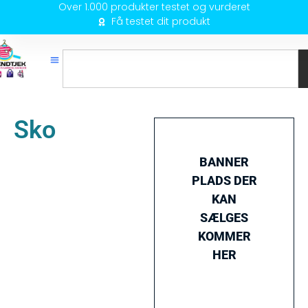
Over 1.000 produkter testet og vurderet
Få testet dit produkt
Sko
BANNER
PLADS DER
KAN
SÆLGES
KOMMER
HER