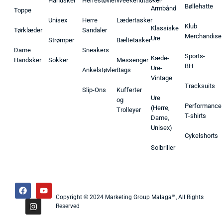
Handsker
Herrestøvler
Weekendtasker
Bøllehatte
Armbånd
Toppe
Unisex
Herre
Lædertasker
Klub
Klassiske
Tørklæder
Sandaler
Merchandise
Ure
Strømper
Bæltetasker
Dame
Sneakers
Sports-
Kæde-
Handsker
Sokker
Messenger
BH
Ure-
Ankelstøvler
Bags
Vintage
Tracksuits
Slip-Ons
Kufferter
Ure
og
Performance
(Herre,
Trolleyer
T-shirts
Dame,
Unisex)
Cykelshorts
Solbriller
Copyright © 2024 Marketing Group Malaga™, All Rights
Reserved