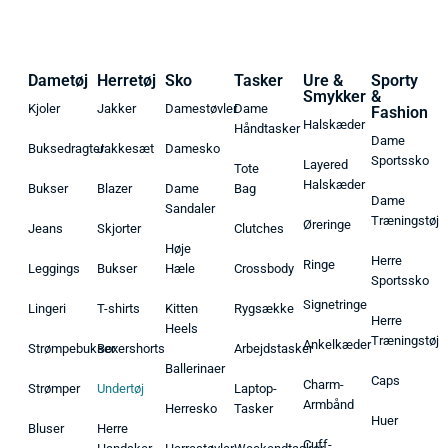
Dametøj
Herretøj
Sko
Tasker
Ure &
Sporty
Smykker
&
Kjoler
Jakker
Damestøvler
Dame
Fashion
Halskæder
Håndtasker
Dame
Buksedragter
Jakkesæt
Damesko
Sportssko
Layered
Tote
Halskæder
Bukser
Blazer
Dame
Bag
Dame
Sandaler
Træningstøj
Øreringe
Jeans
Skjorter
Clutches
Høje
Herre
Ringe
Leggings
Bukser
Hæle
Crossbody
Sportssko
Signetringe
Lingeri
T-shirts
Kitten
Rygsække
Herre
Heels
Træningstøj
Ankelkæder
Strømpebukser
Boxershorts
Arbejdstasker
Ballerinaer
Caps
Charm-
Strømper
Undertøj
Laptop-
Armbånd
Herresko
Tasker
Huer
Bluser
Herre
Cuff-