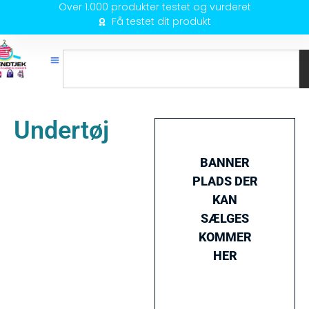
Over 1.000 produkter testet og vurderet
Få testet dit produkt
Undertøj
BANNER
PLADS DER
KAN
SÆLGES
KOMMER
HER