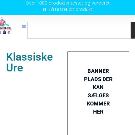
Over 1.000 produkter testet og vurderet
Få testet dit produkt
Klassiske
Ure
BANNER
PLADS DER
KAN
SÆLGES
KOMMER
HER