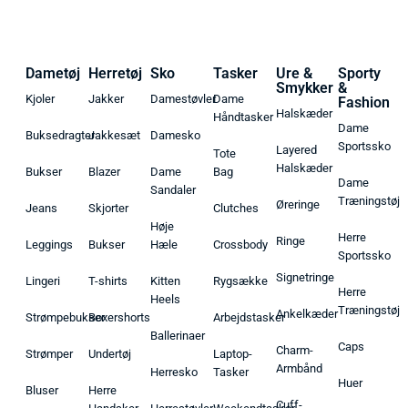
Dametøj
Herretøj
Sko
Tasker
Ure &
Sporty
Smykker
&
Kjoler
Jakker
Damestøvler
Dame
Fashion
Halskæder
Håndtasker
Dame
Buksedragter
Jakkesæt
Damesko
Sportssko
Layered
Tote
Halskæder
Bukser
Blazer
Dame
Bag
Dame
Sandaler
Træningstøj
Øreringe
Jeans
Skjorter
Clutches
Høje
Herre
Ringe
Leggings
Bukser
Hæle
Crossbody
Sportssko
Signetringe
Lingeri
T-shirts
Kitten
Rygsække
Herre
Heels
Træningstøj
Ankelkæder
Strømpebukser
Boxershorts
Arbejdstasker
Ballerinaer
Caps
Charm-
Strømper
Undertøj
Laptop-
Armbånd
Herresko
Tasker
Huer
Bluser
Herre
Cuff-