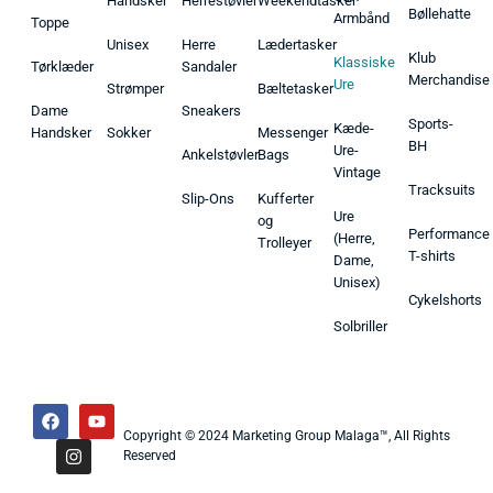
Handsker
Herrestøvler
Weekendtasker
Bøllehatte
Armbånd
Toppe
Unisex
Herre
Lædertasker
Klub
Klassiske
Tørklæder
Sandaler
Merchandise
Ure
Strømper
Bæltetasker
Dame
Sneakers
Sports-
Kæde-
Handsker
Sokker
Messenger
BH
Ure-
Ankelstøvler
Bags
Vintage
Tracksuits
Slip-Ons
Kufferter
Ure
og
Performance
(Herre,
Trolleyer
T-shirts
Dame,
Unisex)
Cykelshorts
Solbriller
Copyright © 2024 Marketing Group Malaga™, All Rights
Reserved