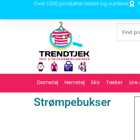
Over 1.000 produkter testet og vurderet
Dametøj
Herretøj
Sko
Tasker
Ure
Strømpebukser