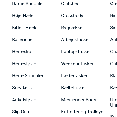
Dame Sandaler
Clutches
Øre
Høje Hæle
Crossbody
Ri
Kitten Heels
Rygsække
Sig
Ballerinaer
Arbejdstasker
An
Herresko
Laptop-Tasker
Ch
Herrestøvler
Weekendtasker
Cu
Herre Sandaler
Lædertasker
Kla
Sneakers
Bæltetasker
Kæ
Ankelstøvler
Messenger Bags
Ure
Uni
Slip-Ons
Kufferter og Trolleyer
Sol