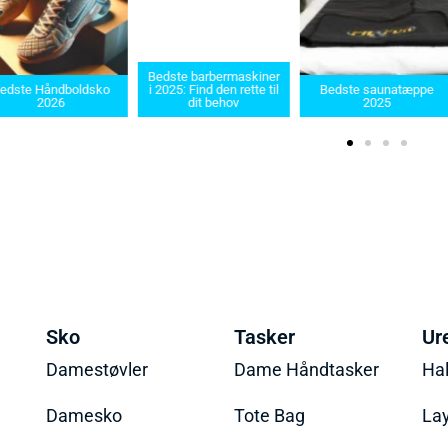
Bedste barbermaskiner
edste Håndboldsko
i 2025: Find den rette til
Bedste saunatæppe
2026
dit behov
2025
Sko
Tasker
Ur
Damestøvler
Dame Håndtasker
Ha
Damesko
Tote Bag
La