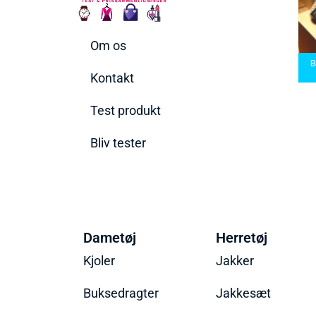
Om os
arbermaskiner
Bedste Saunatæppe
nd den rette til
Bedste saunatæppe
2025 – Find de bedste
B
t behov
2025
produkter her!
Kontakt
Test produkt
Bliv tester
Dametøj
Herretøj
Kjoler
Jakker
Buksedragter
Jakkesæt