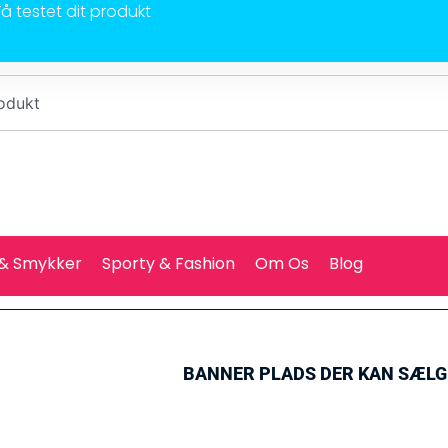
Få testet dit produkt
 & Smykker
Sporty & Fashion
Om Os
Blog
BANNER PLADS DER KAN SÆL