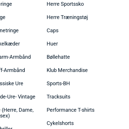
ringe
Herre Sportssko
nge
Herre Træningstøj
netringe
Caps
kelkæder
Huer
arm-Armbånd
Bøllehatte
ff-Armbånd
Klub Merchandise
ssiske Ure
Sports-BH
de-Ure- Vintage
Tracksuits
 (Herre, Dame,
Performance T-shirts
sex)
Cykelshorts
briller