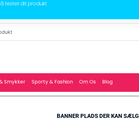
Få testet dit produkt
 & Smykker
Sporty & Fashion
Om Os
Blog
BANNER PLADS DER KAN SÆL