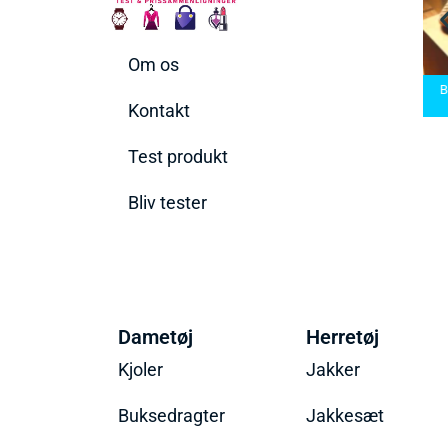
Om os
arbermaskiner
Bedste Saunatæppe
nd den rette til
Bedste saunatæppe
2025 – Find de bedste
B
t behov
2025
produkter her!
Kontakt
Test produkt
Bliv tester
Dametøj
Herretøj
Kjoler
Jakker
Buksedragter
Jakkesæt