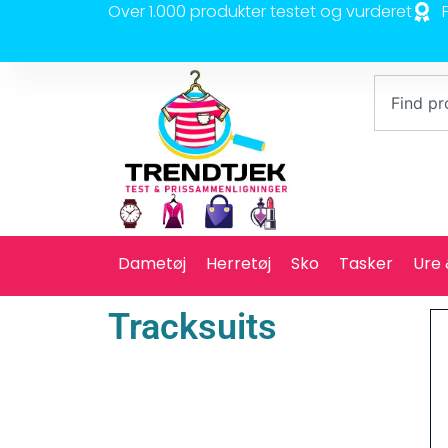
Over 1.000 produkter testet og vurderet
Dametøj
Herretøj
Sko
Tasker
Ure
Tracksuits