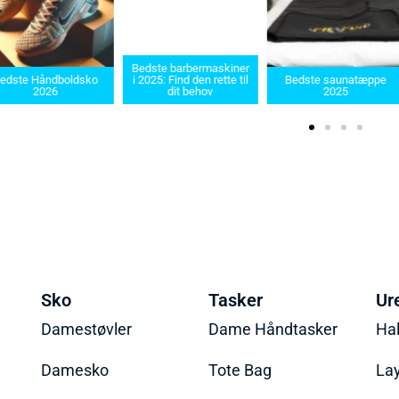
Bedste barbermaskiner
edste Håndboldsko
i 2025: Find den rette til
Bedste saunatæppe
2026
dit behov
2025
Sko
Tasker
Ur
Damestøvler
Dame Håndtasker
Ha
Damesko
Tote Bag
La