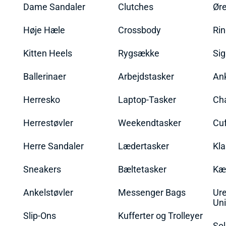
Dame Sandaler
Clutches
Øre
Høje Hæle
Crossbody
Ri
Kitten Heels
Rygsække
Sig
Ballerinaer
Arbejdstasker
An
Herresko
Laptop-Tasker
Ch
Herrestøvler
Weekendtasker
Cu
Herre Sandaler
Lædertasker
Kla
Sneakers
Bæltetasker
Kæ
Ankelstøvler
Messenger Bags
Ure
Uni
Slip-Ons
Kufferter og Trolleyer
Sol