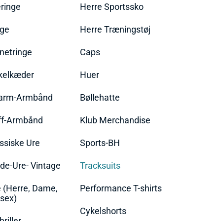
ringe
Herre Sportssko
nge
Herre Træningstøj
netringe
Caps
kelkæder
Huer
arm-Armbånd
Bøllehatte
ff-Armbånd
Klub Merchandise
ssiske Ure
Sports-BH
de-Ure- Vintage
Tracksuits
 (Herre, Dame,
Performance T-shirts
sex)
Cykelshorts
briller