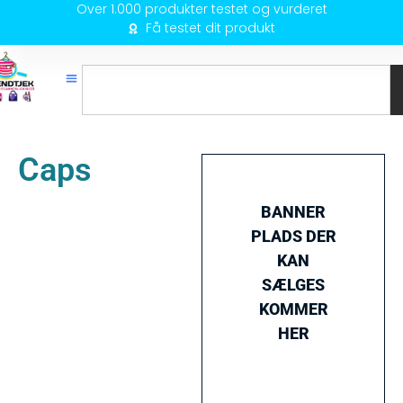
Over 1.000 produkter testet og vurderet
Få testet dit produkt
Caps
BANNER
PLADS DER
KAN
SÆLGES
KOMMER
HER