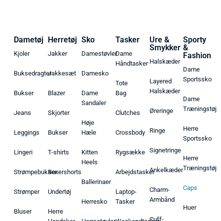
Dametøj
Herretøj
Sko
Tasker
Ure &
Sporty
Smykker
&
Kjoler
Jakker
Damestøvler
Dame
Fashion
Halskæder
Håndtasker
Dame
Buksedragter
Jakkesæt
Damesko
Sportssko
Layered
Tote
Halskæder
Bukser
Blazer
Dame
Bag
Dame
Sandaler
Træningstøj
Øreringe
Jeans
Skjorter
Clutches
Høje
Herre
Ringe
Leggings
Bukser
Hæle
Crossbody
Sportssko
Signetringe
Lingeri
T-shirts
Kitten
Rygsække
Herre
Heels
Træningstøj
Ankelkæder
Strømpebukser
Boxershorts
Arbejdstasker
Ballerinaer
Caps
Charm-
Strømper
Undertøj
Laptop-
Armbånd
Herresko
Tasker
Huer
Bluser
Herre
Cuff-