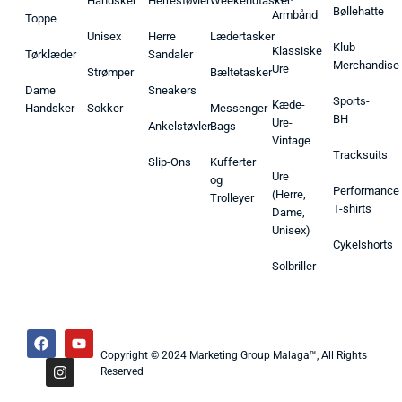
Handsker
Herrestøvler
Weekendtasker
Bøllehatte
Armbånd
Toppe
Unisex
Herre
Lædertasker
Klub
Klassiske
Tørklæder
Sandaler
Merchandise
Ure
Strømper
Bæltetasker
Dame
Sneakers
Sports-
Kæde-
Handsker
Sokker
Messenger
BH
Ure-
Ankelstøvler
Bags
Vintage
Tracksuits
Slip-Ons
Kufferter
Ure
og
Performance
(Herre,
Trolleyer
T-shirts
Dame,
Unisex)
Cykelshorts
Solbriller
Copyright © 2024 Marketing Group Malaga™, All Rights
Reserved