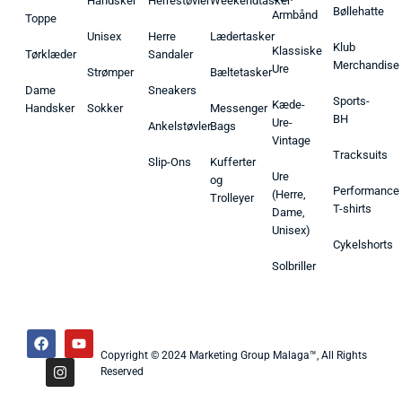
Handsker
Herrestøvler
Weekendtasker
Bøllehatte
Armbånd
Toppe
Unisex
Herre
Lædertasker
Klub
Klassiske
Tørklæder
Sandaler
Merchandise
Ure
Strømper
Bæltetasker
Dame
Sneakers
Sports-
Kæde-
Handsker
Sokker
Messenger
BH
Ure-
Ankelstøvler
Bags
Vintage
Tracksuits
Slip-Ons
Kufferter
Ure
og
Performance
(Herre,
Trolleyer
T-shirts
Dame,
Unisex)
Cykelshorts
Solbriller
Copyright © 2024 Marketing Group Malaga™, All Rights
Reserved