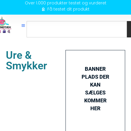
Over 1.000 produkter testet og vurderet
Få testet dit produkt
Ure &
Smykker
BANNER
PLADS DER
KAN
SÆLGES
KOMMER
HER