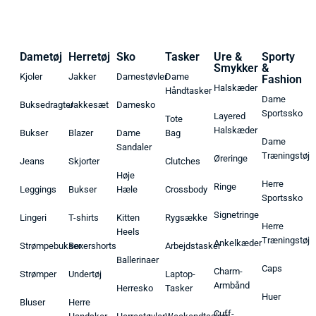
Dametøj
Herretøj
Sko
Tasker
Ure &
Sporty
Smykker
&
Kjoler
Jakker
Damestøvler
Dame
Fashion
Halskæder
Håndtasker
Dame
Buksedragter
Jakkesæt
Damesko
Sportssko
Layered
Tote
Halskæder
Bukser
Blazer
Dame
Bag
Dame
Sandaler
Træningstøj
Øreringe
Jeans
Skjorter
Clutches
Høje
Herre
Ringe
Leggings
Bukser
Hæle
Crossbody
Sportssko
Signetringe
Lingeri
T-shirts
Kitten
Rygsække
Herre
Heels
Træningstøj
Ankelkæder
Strømpebukser
Boxershorts
Arbejdstasker
Ballerinaer
Caps
Charm-
Strømper
Undertøj
Laptop-
Armbånd
Herresko
Tasker
Huer
Bluser
Herre
Cuff-