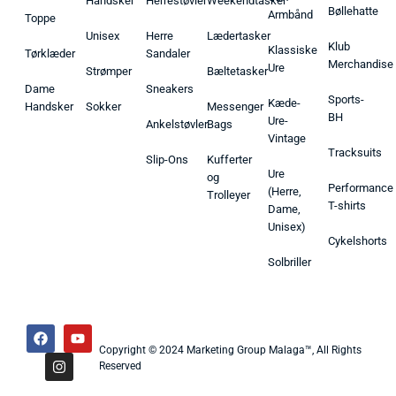
Handsker
Herrestøvler
Weekendtasker
Bøllehatte
Armbånd
Toppe
Unisex
Herre
Lædertasker
Klub
Klassiske
Tørklæder
Sandaler
Merchandise
Ure
Strømper
Bæltetasker
Dame
Sneakers
Sports-
Kæde-
Handsker
Sokker
Messenger
BH
Ure-
Ankelstøvler
Bags
Vintage
Tracksuits
Slip-Ons
Kufferter
Ure
og
Performance
(Herre,
Trolleyer
T-shirts
Dame,
Unisex)
Cykelshorts
Solbriller
Copyright © 2024 Marketing Group Malaga™, All Rights
Reserved