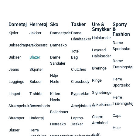
Dametøj
Herretøj
Sko
Tasker
Ure &
Sporty
Smykker
&
Kjoler
Jakker
Damestøvler
Dame
Fashion
Halskæder
Håndtasker
Dame
Buksedragter
Jakkesæt
Damesko
Sportssko
Layered
Tote
Halskæder
Bukser
Blazer
Dame
Bag
Dame
Sandaler
Træningstøj
Øreringe
Jeans
Skjorter
Clutches
Høje
Herre
Ringe
Leggings
Bukser
Hæle
Crossbody
Sportssko
Signetringe
Lingeri
T-shirts
Kitten
Rygsække
Herre
Heels
Træningstøj
Ankelkæder
Strømpebukser
Boxershorts
Arbejdstasker
Ballerinaer
Caps
Charm-
Strømper
Undertøj
Laptop-
Armbånd
Herresko
Tasker
Huer
Bluser
Herre
Cuff-