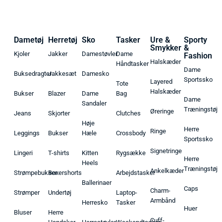
Dametøj
Herretøj
Sko
Tasker
Ure &
Sporty
Smykker
&
Kjoler
Jakker
Damestøvler
Dame
Fashion
Halskæder
Håndtasker
Dame
Buksedragter
Jakkesæt
Damesko
Sportssko
Layered
Tote
Halskæder
Bukser
Blazer
Dame
Bag
Dame
Sandaler
Træningstøj
Øreringe
Jeans
Skjorter
Clutches
Høje
Herre
Ringe
Leggings
Bukser
Hæle
Crossbody
Sportssko
Signetringe
Lingeri
T-shirts
Kitten
Rygsække
Herre
Heels
Træningstøj
Ankelkæder
Strømpebukser
Boxershorts
Arbejdstasker
Ballerinaer
Caps
Charm-
Strømper
Undertøj
Laptop-
Armbånd
Herresko
Tasker
Huer
Bluser
Herre
Cuff-