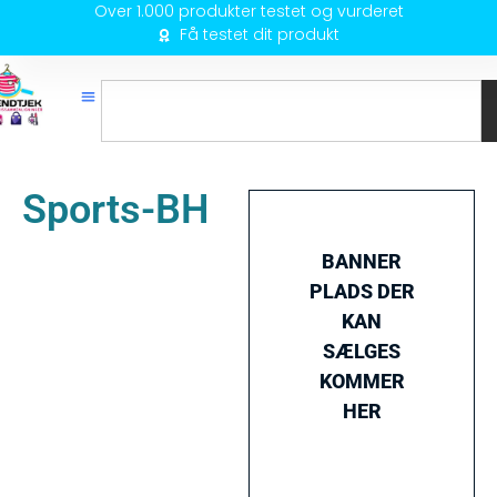
Over 1.000 produkter testet og vurderet
Få testet dit produkt
Sports-BH
BANNER
PLADS DER
KAN
SÆLGES
KOMMER
HER