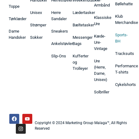
Handsker
Herrestøvler
Weekendtasker
Bøllehatte
Armbånd
Toppe
Unisex
Herre
Lædertasker
Klub
Klassiske
Tørklæder
Sandaler
Merchandise
Ure
Strømper
Bæltetasker
Dame
Sneakers
Sports-
Kæde-
Handsker
Sokker
Messenger
BH
Ure-
Ankelstøvler
Bags
Vintage
Tracksuits
Slip-Ons
Kufferter
Ure
og
Performance
(Herre,
Trolleyer
T-shirts
Dame,
Unisex)
Cykelshorts
Solbriller
Copyright © 2024 Marketing Group Malaga™, All Rights
Reserved