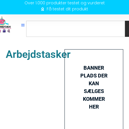
Over 1.000 produkter testet og vurderet
Få testet dit produkt
Arbejdstasker
BANNER
PLADS DER
KAN
SÆLGES
KOMMER
HER