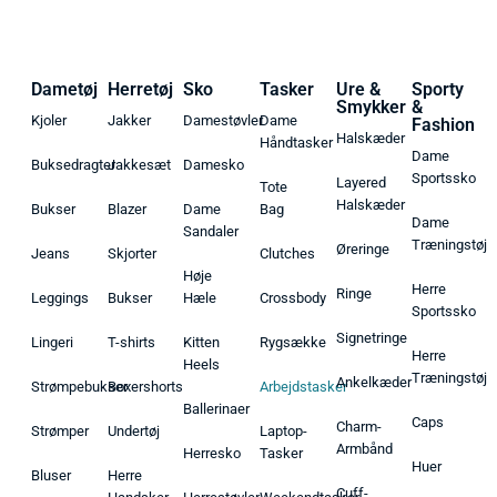
Dametøj
Herretøj
Sko
Tasker
Ure &
Sporty
Smykker
&
Kjoler
Jakker
Damestøvler
Dame
Fashion
Halskæder
Håndtasker
Dame
Buksedragter
Jakkesæt
Damesko
Sportssko
Layered
Tote
Halskæder
Bukser
Blazer
Dame
Bag
Dame
Sandaler
Træningstøj
Øreringe
Jeans
Skjorter
Clutches
Høje
Herre
Ringe
Leggings
Bukser
Hæle
Crossbody
Sportssko
Signetringe
Lingeri
T-shirts
Kitten
Rygsække
Herre
Heels
Træningstøj
Ankelkæder
Strømpebukser
Boxershorts
Arbejdstasker
Ballerinaer
Caps
Charm-
Strømper
Undertøj
Laptop-
Armbånd
Herresko
Tasker
Huer
Bluser
Herre
Cuff-