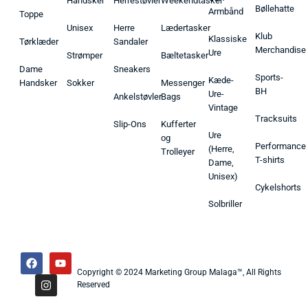
Handsker
Herrestøvler
Weekendtasker
Bøllehatte
Armbånd
Toppe
Unisex
Herre
Lædertasker
Klub
Klassiske
Tørklæder
Sandaler
Merchandise
Ure
Strømper
Bæltetasker
Dame
Sneakers
Sports-
Kæde-
Handsker
Sokker
Messenger
BH
Ure-
Ankelstøvler
Bags
Vintage
Tracksuits
Slip-Ons
Kufferter
Ure
og
Performance
(Herre,
Trolleyer
T-shirts
Dame,
Unisex)
Cykelshorts
Solbriller
Copyright © 2024 Marketing Group Malaga™, All Rights
Reserved