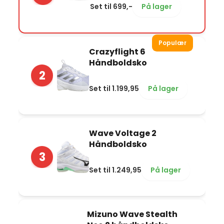
Set til 699,-
På lager
Populær
Crazyflight 6
Håndboldsko
2
Set til 1.199,95
På lager
Wave Voltage 2
Håndboldsko
3
Set til 1.249,95
På lager
Mizuno Wave Stealth