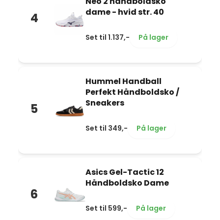
Neo 2 håndboldsko
dame - hvid str. 40
4
Set til 1.137,-
På lager
Hummel Handball
Perfekt Håndboldsko /
Sneakers
5
Set til 349,-
På lager
Asics Gel-Tactic 12
Håndboldsko Dame
6
Set til 599,-
På lager