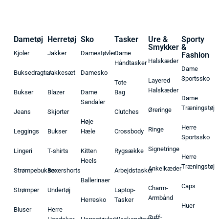
Dametøj
Herretøj
Sko
Tasker
Ure &
Sporty
Smykker
&
Kjoler
Jakker
Damestøvler
Dame
Fashion
Halskæder
Håndtasker
Dame
Buksedragter
Jakkesæt
Damesko
Sportssko
Layered
Tote
Halskæder
Bukser
Blazer
Dame
Bag
Dame
Sandaler
Træningstøj
Øreringe
Jeans
Skjorter
Clutches
Høje
Herre
Ringe
Leggings
Bukser
Hæle
Crossbody
Sportssko
Signetringe
Lingeri
T-shirts
Kitten
Rygsække
Herre
Heels
Træningstøj
Ankelkæder
Strømpebukser
Boxershorts
Arbejdstasker
Ballerinaer
Caps
Charm-
Strømper
Undertøj
Laptop-
Armbånd
Herresko
Tasker
Huer
Bluser
Herre
Cuff-