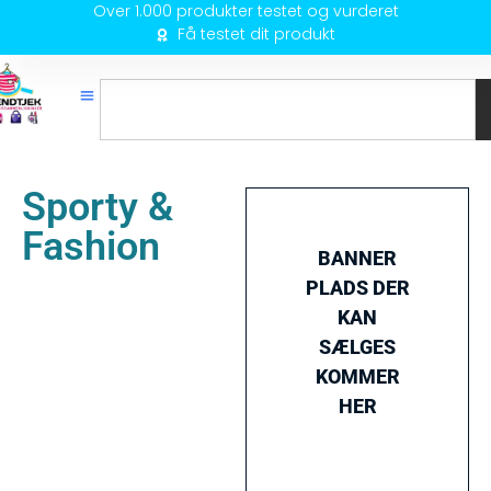
Over 1.000 produkter testet og vurderet
Få testet dit produkt
Sporty &
Fashion
BANNER
PLADS DER
KAN
SÆLGES
KOMMER
HER