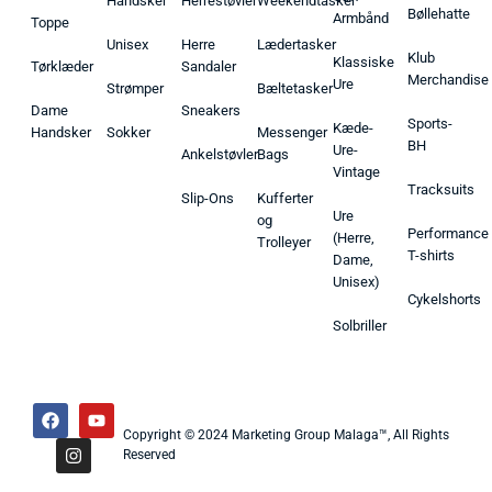
Handsker
Herrestøvler
Weekendtasker
Bøllehatte
Armbånd
Toppe
Unisex
Herre
Lædertasker
Klub
Klassiske
Tørklæder
Sandaler
Merchandise
Ure
Strømper
Bæltetasker
Dame
Sneakers
Sports-
Kæde-
Handsker
Sokker
Messenger
BH
Ure-
Ankelstøvler
Bags
Vintage
Tracksuits
Slip-Ons
Kufferter
Ure
og
Performance
(Herre,
Trolleyer
T-shirts
Dame,
Unisex)
Cykelshorts
Solbriller
Copyright © 2024 Marketing Group Malaga™, All Rights
Reserved