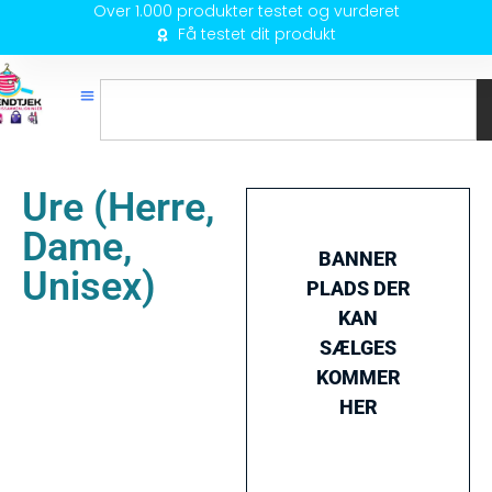
Over 1.000 produkter testet og vurderet
Få testet dit produkt
Ure (Herre,
Dame,
BANNER
Unisex)
PLADS DER
KAN
SÆLGES
KOMMER
HER