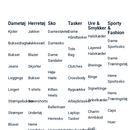
Dametøj
Herretøj
Sko
Tasker
Ure &
Sporty
Smykker
&
Kjoler
Jakker
Damestøvler
Dame
Fashion
Halskæder
Håndtasker
Dame
Buksedragter
Jakkesæt
Damesko
Sportssko
Layered
Tote
Halskæder
Bukser
Blazer
Dame
Bag
Dame
Sandaler
Træningstøj
Øreringe
Jeans
Skjorter
Clutches
Høje
Herre
Ringe
Leggings
Bukser
Hæle
Crossbody
Sportssko
Signetringe
Lingeri
T-shirts
Kitten
Rygsække
Herre
Heels
Træningstøj
Ankelkæder
Strømpebukser
Boxershorts
Arbejdstasker
Ballerinaer
Caps
Charm-
Strømper
Undertøj
Laptop-
Armbånd
Herresko
Tasker
Huer
Bluser
Herre
Cuff-