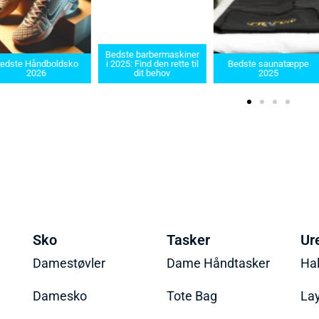
Bedste barbermaskiner
edste Håndboldsko
i 2025: Find den rette til
Bedste saunatæppe
2026
dit behov
2025
Sko
Tasker
Ur
Damestøvler
Dame Håndtasker
Ha
Damesko
Tote Bag
La