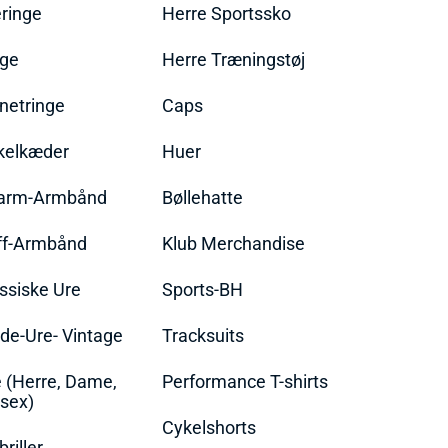
ringe
Herre Sportssko
nge
Herre Træningstøj
netringe
Caps
kelkæder
Huer
arm-Armbånd
Bøllehatte
ff-Armbånd
Klub Merchandise
ssiske Ure
Sports-BH
de-Ure- Vintage
Tracksuits
 (Herre, Dame,
Performance T-shirts
sex)
Cykelshorts
briller