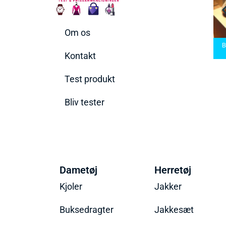
Om os
arbermaskiner
Bedste Saunatæppe
nd den rette til
Bedste saunatæppe
2025 – Find de bedste
B
t behov
2025
produkter her!
Kontakt
Test produkt
Bliv tester
Dametøj
Herretøj
Kjoler
Jakker
Buksedragter
Jakkesæt