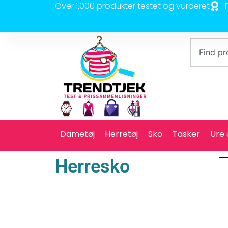
Over 1.000 produkter testet og vurderet
Dametøj
Herretøj
Sko
Tasker
Ure
Herresko