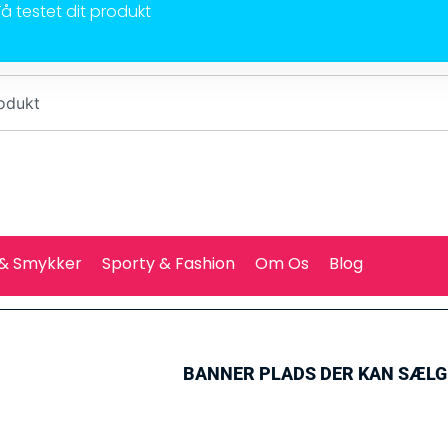
Få testet dit produkt
 & Smykker
Sporty & Fashion
Om Os
Blog
BANNER PLADS DER KAN SÆL