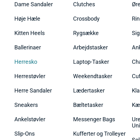
Dame Sandaler
Clutches
Øre
Høje Hæle
Crossbody
Ri
Kitten Heels
Rygsække
Sig
Ballerinaer
Arbejdstasker
An
Herresko
Laptop-Tasker
Ch
Herrestøvler
Weekendtasker
Cu
Herre Sandaler
Lædertasker
Kla
Sneakers
Bæltetasker
Kæ
Ankelstøvler
Messenger Bags
Ure
Uni
Slip-Ons
Kufferter og Trolleyer
Sol