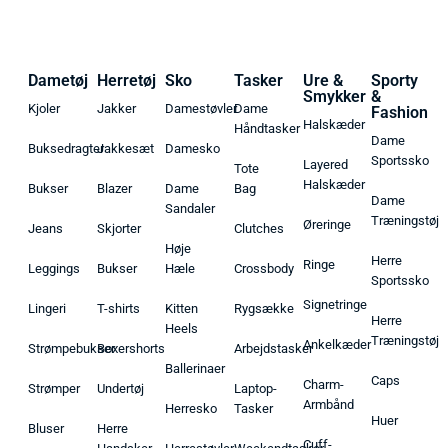
Dametøj
Herretøj
Sko
Tasker
Ure &
Sporty
Smykker
&
Kjoler
Jakker
Damestøvler
Dame
Fashion
Halskæder
Håndtasker
Dame
Buksedragter
Jakkesæt
Damesko
Sportssko
Layered
Tote
Halskæder
Bukser
Blazer
Dame
Bag
Dame
Sandaler
Træningstøj
Øreringe
Jeans
Skjorter
Clutches
Høje
Herre
Ringe
Leggings
Bukser
Hæle
Crossbody
Sportssko
Signetringe
Lingeri
T-shirts
Kitten
Rygsække
Herre
Heels
Træningstøj
Ankelkæder
Strømpebukser
Boxershorts
Arbejdstasker
Ballerinaer
Caps
Charm-
Strømper
Undertøj
Laptop-
Armbånd
Herresko
Tasker
Huer
Bluser
Herre
Cuff-