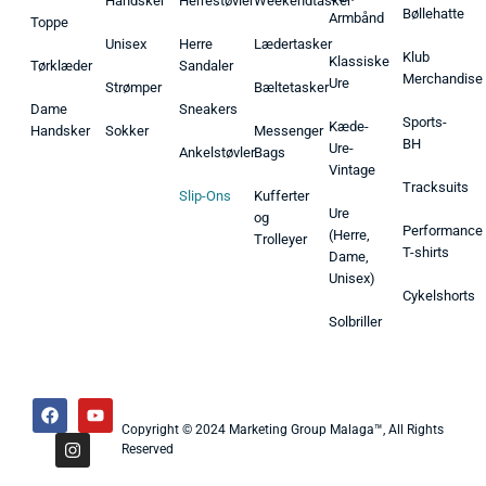
Handsker
Herrestøvler
Weekendtasker
Bøllehatte
Armbånd
Toppe
Unisex
Herre
Lædertasker
Klub
Klassiske
Tørklæder
Sandaler
Merchandise
Ure
Strømper
Bæltetasker
Dame
Sneakers
Sports-
Kæde-
Handsker
Sokker
Messenger
BH
Ure-
Ankelstøvler
Bags
Vintage
Tracksuits
Slip-Ons
Kufferter
Ure
og
Performance
(Herre,
Trolleyer
T-shirts
Dame,
Unisex)
Cykelshorts
Solbriller
Copyright © 2024 Marketing Group Malaga™, All Rights
Reserved