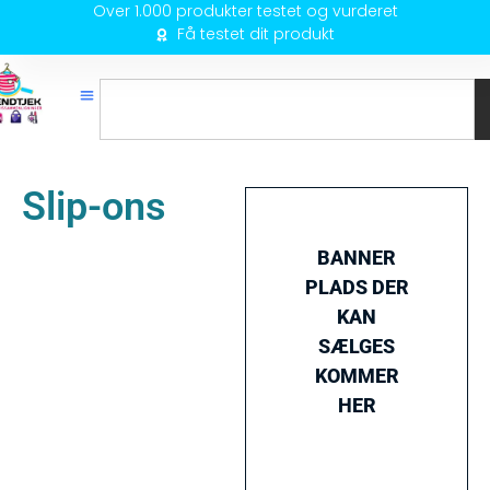
Over 1.000 produkter testet og vurderet
Få testet dit produkt
Slip-ons
BANNER
PLADS DER
KAN
SÆLGES
KOMMER
HER