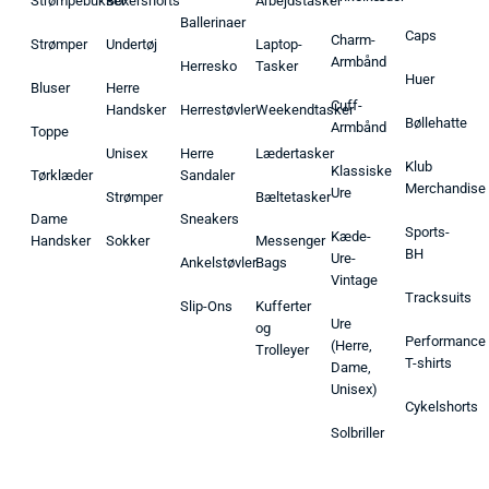
Strømpebukser
Boxershorts
Arbejdstasker
Ballerinaer
Caps
Charm-
Strømper
Undertøj
Laptop-
Armbånd
Herresko
Tasker
Huer
Bluser
Herre
Cuff-
Handsker
Herrestøvler
Weekendtasker
Bøllehatte
Armbånd
Toppe
Unisex
Herre
Lædertasker
Klub
Klassiske
Tørklæder
Sandaler
Merchandise
Ure
Strømper
Bæltetasker
Dame
Sneakers
Sports-
Kæde-
Handsker
Sokker
Messenger
BH
Ure-
Ankelstøvler
Bags
Vintage
Tracksuits
Slip-Ons
Kufferter
Ure
og
Performance
(Herre,
Trolleyer
T-shirts
Dame,
Unisex)
Cykelshorts
Solbriller