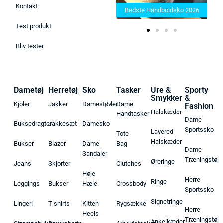
aunatæppe 2025 –
2025: Find den rette t
Kontakt
dste produkter her!
Bedste Håndboldsko 2026
behov
Test produkt
Bliv tester
Dametøj
Herretøj
Sko
Tasker
Ure &
Sporty
Smykker
&
Kjoler
Jakker
Damestøvler
Dame
Fashion
Halskæder
Håndtasker
Dame
Buksedragter
Jakkesæt
Damesko
Sportssko
Layered
Tote
Halskæder
Bukser
Blazer
Dame
Bag
Dame
Sandaler
Træningstøj
Øreringe
Jeans
Skjorter
Clutches
Høje
Herre
Ringe
Leggings
Bukser
Hæle
Crossbody
Sportssko
Signetringe
Lingeri
T-shirts
Kitten
Rygsække
Herre
Heels
Træningstøj
Ankelkæder