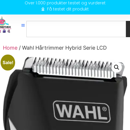
Over 1.000 produkter testet og vurderet
Få testet dit produkt
Home
/ Wahl Hårtrimmer Hybrid Serie LCD
Sale!