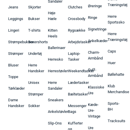
Sandaler
Træningstøj
Øreringe
Jeans
Skjorter
Clutches
Høje
Herre
Ringe
Leggings
Bukser
Hæle
Crossbody
Sportssko
Signetringe
Lingeri
T-shirts
Kitten
Rygsække
Herre
Heels
Træningstøj
Ankelkæder
Strømpebukser
Boxershorts
Arbejdstasker
Ballerinaer
Caps
Charm-
Strømper
Undertøj
Laptop-
Armbånd
Herresko
Tasker
Huer
Bluser
Herre
Cuff-
Handsker
Herrestøvler
Weekendtasker
Bøllehatte
Armbånd
Toppe
Unisex
Herre
Lædertasker
Klub
Klassiske
Tørklæder
Sandaler
Merchandise
Ure
Strømper
Bæltetasker
Dame
Sneakers
Sports-
Kæde-
Handsker
Sokker
Messenger
BH
Ure-
Ankelstøvler
Bags
Vintage
Tracksuits
Slip-Ons
Kufferter
Ure
og