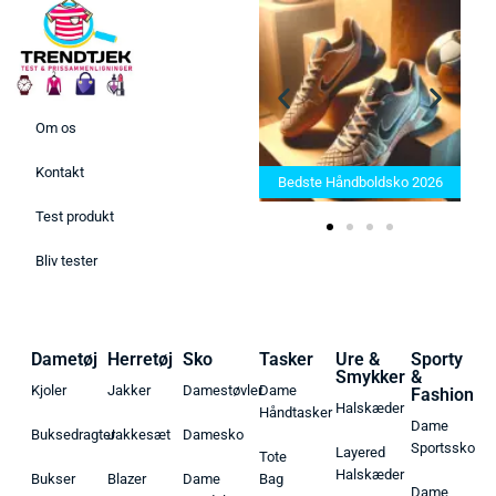
Om os
Bedste Saunatæppe 2025 –
Kontakt
Find de bedste produkter her!
Bedste Håndboldsko 2026
Test produkt
Bliv tester
Dametøj
Herretøj
Sko
Tasker
Ure &
Sporty
Smykker
&
Kjoler
Jakker
Damestøvler
Dame
Fashion
Halskæder
Håndtasker
Dame
Buksedragter
Jakkesæt
Damesko
Sportssko
Layered
Tote
Halskæder
Bukser
Blazer
Dame
Bag
Dame