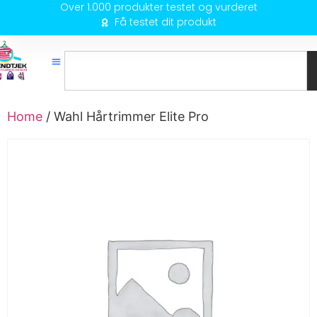
Over 1.000 produkter testet og vurderet
Få testet dit produkt
Home
/ Wahl Hårtrimmer Elite Pro