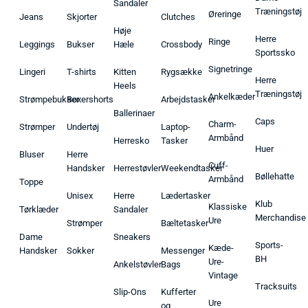
Sandaler
Træningstøj
Øreringe
Jeans
Skjorter
Clutches
Høje
Herre
Ringe
Leggings
Bukser
Hæle
Crossbody
Sportssko
Signetringe
Lingeri
T-shirts
Kitten
Rygsække
Herre
Heels
Træningstøj
Ankelkæder
Strømpebukser
Boxershorts
Arbejdstasker
Ballerinaer
Caps
Charm-
Strømper
Undertøj
Laptop-
Armbånd
Herresko
Tasker
Huer
Bluser
Herre
Cuff-
Handsker
Herrestøvler
Weekendtasker
Bøllehatte
Armbånd
Toppe
Unisex
Herre
Lædertasker
Klub
Klassiske
Tørklæder
Sandaler
Merchandise
Ure
Strømper
Bæltetasker
Dame
Sneakers
Sports-
Kæde-
Handsker
Sokker
Messenger
BH
Ure-
Ankelstøvler
Bags
Vintage
Tracksuits
Slip-Ons
Kufferter
Ure
og