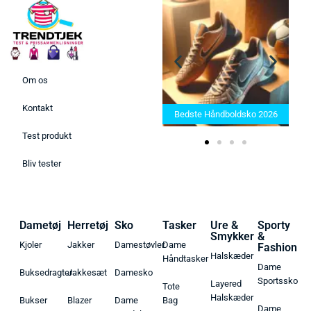
Om os
Bedste Saunatæppe 2025 –
Kontakt
Find de bedste produkter her!
Bedste Håndboldsko 2026
Test produkt
Bliv tester
Dametøj
Herretøj
Sko
Tasker
Ure &
Sporty
Smykker
&
Kjoler
Jakker
Damestøvler
Dame
Fashion
Halskæder
Håndtasker
Dame
Buksedragter
Jakkesæt
Damesko
Sportssko
Layered
Tote
Halskæder
Bukser
Blazer
Dame
Bag
Dame