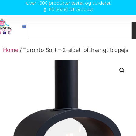
Over 1.000 produkter testet og vurderet
Få testet dit produkt
Home
/ Toronto Sort – 2-sidet lofthængt biopejs