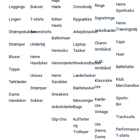
Høje
Herre
Ringe
Leggings
Bukser
Hæle
Crossbody
Sportssko
Signetringe
Lingeri
T-shirts
Kitten
Rygsække
Herre
Heels
Træningstøj
Ankelkæder
Strømpebukser
Boxershorts
Arbejdstasker
Ballerinaer
Caps
Charm-
Strømper
Undertøj
Laptop-
Armbånd
Herresko
Tasker
Huer
Bluser
Herre
Cuff-
Handsker
Herrestøvler
Weekendtasker
Bøllehatte
Armbånd
Toppe
Unisex
Herre
Lædertasker
Klub
Klassiske
Tørklæder
Sandaler
Merchandise
Ure
Strømper
Bæltetasker
Dame
Sneakers
Sports-
Kæde-
Handsker
Sokker
Messenger
BH
Ure-
Ankelstøvler
Bags
Vintage
Tracksuits
Slip-Ons
Kufferter
Ure
og
Performance
(Herre,
Trolleyer
T-shirts
Dame,