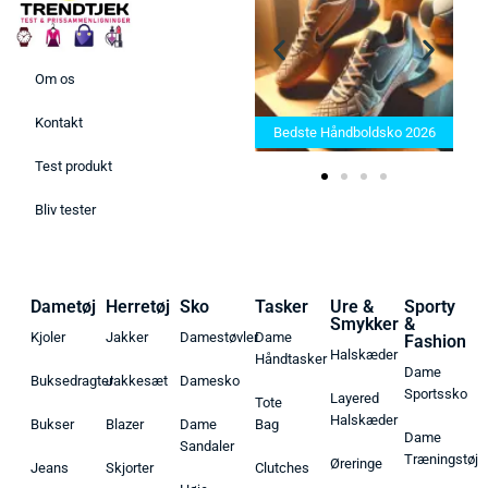
Om os
Bedste Saunatæppe 2025 –
Kontakt
Find de bedste produkter her!
Bedste Håndboldsko 2026
Test produkt
Bliv tester
Dametøj
Herretøj
Sko
Tasker
Ure &
Sporty
Smykker
&
Kjoler
Jakker
Damestøvler
Dame
Fashion
Halskæder
Håndtasker
Dame
Buksedragter
Jakkesæt
Damesko
Sportssko
Layered
Tote
Halskæder
Bukser
Blazer
Dame
Bag
Dame
Sandaler
Træningstøj
Øreringe
Jeans
Skjorter
Clutches