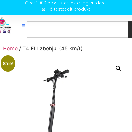
Over 1.000 produkter testet og vurderet
Få testet dit produkt
Home
/ T4 El Løbehjul (45 km/t)
Sale!