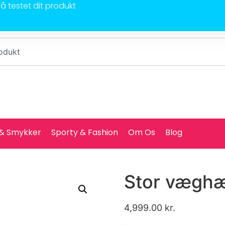
Få testet dit produkt
 & Smykker
Sporty & Fashion
Om Os
Blog
Stor væghæ
4,999.00
kr.