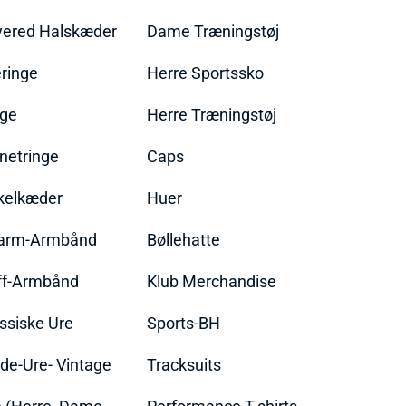
yered Halskæder
Dame Træningstøj
ringe
Herre Sportssko
nge
Herre Træningstøj
netringe
Caps
kelkæder
Huer
arm-Armbånd
Bøllehatte
ff-Armbånd
Klub Merchandise
ssiske Ure
Sports-BH
de-Ure- Vintage
Tracksuits