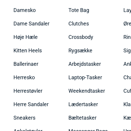
Damesko
Tote Bag
La
Dame Sandaler
Clutches
Øre
Høje Hæle
Crossbody
Ri
Kitten Heels
Rygsække
Sig
Ballerinaer
Arbejdstasker
An
Herresko
Laptop-Tasker
Ch
Herrestøvler
Weekendtasker
Cu
Herre Sandaler
Lædertasker
Kla
Sneakers
Bæltetasker
Kæ