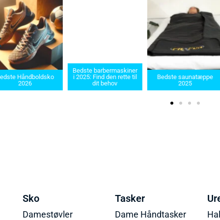
Bedste barbermaskiner
edste Håndboldsko
i 2025: Find den rette til
Bedste saunatæppe
2026
dit behov
2025
Sko
Tasker
Ur
Damestøvler
Dame Håndtasker
Ha