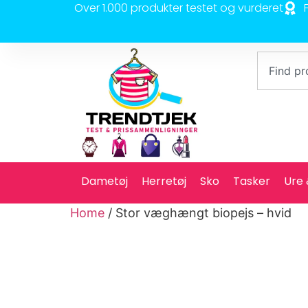
Over 1.000 produkter testet og vurderet
Dametøj
Herretøj
Sko
Tasker
Ure
Home
/ Stor væghængt biopejs – hvid