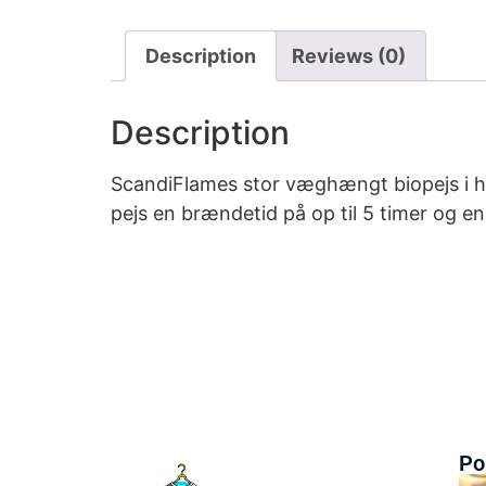
Description
Reviews (0)
Description
ScandiFlames stor væghængt biopejs i hvi
pejs en brændetid på op til 5 timer og e
Po