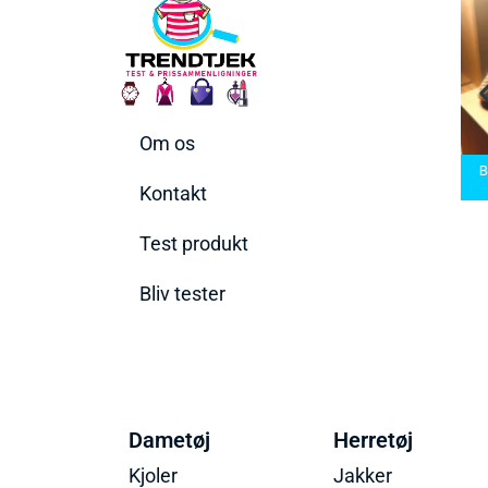
Om os
arbermaskiner
Bedste Saunatæppe
nd den rette til
Bedste saunatæppe
2025 – Find de bedste
B
t behov
2025
produkter her!
Kontakt
Test produkt
Bliv tester
Dametøj
Herretøj
Kjoler
Jakker