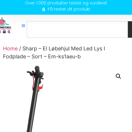
Over 1.000 produkter testet og vurderet
Få testet dit produkt
Home
/ Sharp – El Løbehjul Med Led Lys I
Fodplade – Sort – Em-ks1aeu-b