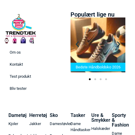
Populært lige nu
Om os
Bedste Saunatæppe 2025 –
Kontakt
Find de bedste produkter her!
Bedste Håndboldsko 2026
Test produkt
Bliv tester
Dametøj
Herretøj
Sko
Tasker
Ure &
Sporty
Smykker
&
Kjoler
Jakker
Damestøvler
Dame
Fashion
Halskæder
Håndtasker
Dame