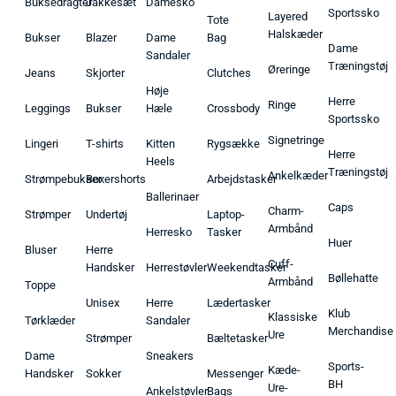
Buksedragter
Jakkesæt
Damesko
Sportssko
Layered
Tote
Halskæder
Bukser
Blazer
Dame
Bag
Dame
Sandaler
Træningstøj
Øreringe
Jeans
Skjorter
Clutches
Høje
Herre
Ringe
Leggings
Bukser
Hæle
Crossbody
Sportssko
Signetringe
Lingeri
T-shirts
Kitten
Rygsække
Herre
Heels
Træningstøj
Ankelkæder
Strømpebukser
Boxershorts
Arbejdstasker
Ballerinaer
Caps
Charm-
Strømper
Undertøj
Laptop-
Armbånd
Herresko
Tasker
Huer
Bluser
Herre
Cuff-
Handsker
Herrestøvler
Weekendtasker
Bøllehatte
Armbånd
Toppe
Unisex
Herre
Lædertasker
Klub
Klassiske
Tørklæder
Sandaler
Merchandise
Ure
Strømper
Bæltetasker
Dame
Sneakers
Sports-
Kæde-
Handsker
Sokker
Messenger
BH
Ure-
Ankelstøvler
Bags