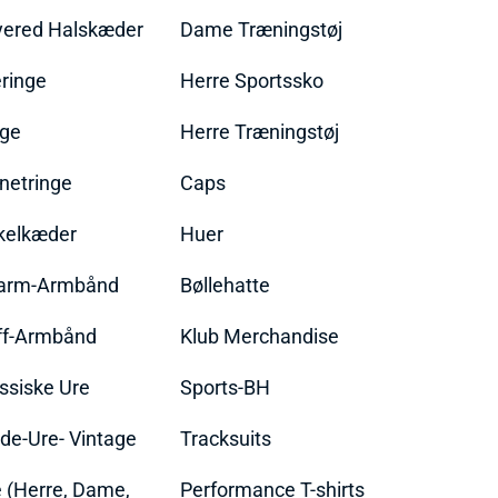
yered Halskæder
Dame Træningstøj
ringe
Herre Sportssko
nge
Herre Træningstøj
netringe
Caps
kelkæder
Huer
arm-Armbånd
Bøllehatte
ff-Armbånd
Klub Merchandise
ssiske Ure
Sports-BH
de-Ure- Vintage
Tracksuits
 (Herre, Dame,
Performance T-shirts