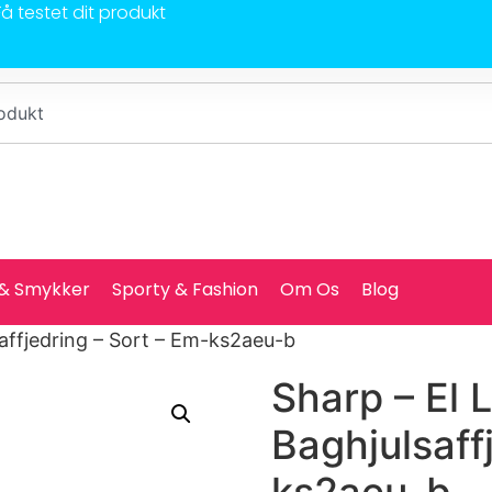
Få testet dit produkt
 & Smykker
Sporty & Fashion
Om Os
Blog
affjedring – Sort – Em-ks2aeu-b
Sharp – El 
Baghjulsaff
ks2aeu-b