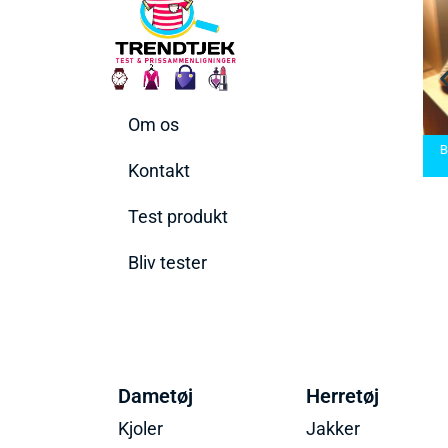
Om os
arbermaskiner
Bedste Saunatæppe
nd den rette til
Bedste saunatæppe
2025 – Find de bedste
B
t behov
2025
produkter her!
Kontakt
Test produkt
Bliv tester
Dametøj
Herretøj
Kjoler
Jakker