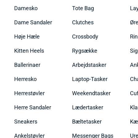
Damesko
Tote Bag
La
Dame Sandaler
Clutches
Øre
Høje Hæle
Crossbody
Ri
Kitten Heels
Rygsække
Sig
Ballerinaer
Arbejdstasker
An
Herresko
Laptop-Tasker
Ch
Herrestøvler
Weekendtasker
Cu
Herre Sandaler
Lædertasker
Kla
Sneakers
Bæltetasker
Kæ
Ankelstøvler
Messenger Bags
Ure