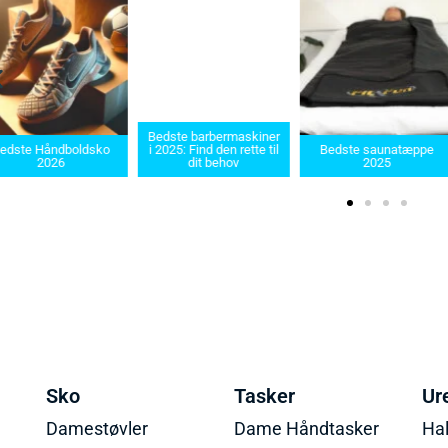
Bedste barbermaskiner
edste Håndboldsko
i 2025: Find den rette til
Bedste saunatæppe
2026
dit behov
2025
Sko
Tasker
Ur
Damestøvler
Dame Håndtasker
Ha