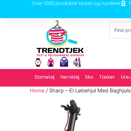
Over 1.000 produkter testet og vurderet
Dametøj
Herretøj
Sko
Tasker
Ure
Home
/ Sharp – El Løbehjul Med Baghjuls