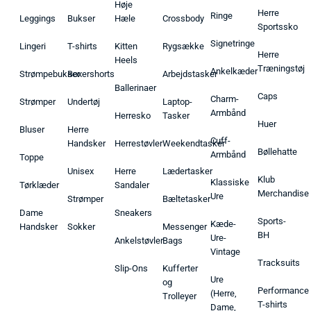
Høje
Herre
Ringe
Leggings
Bukser
Hæle
Crossbody
Sportssko
Signetringe
Lingeri
T-shirts
Kitten
Rygsække
Herre
Heels
Træningstøj
Ankelkæder
Strømpebukser
Boxershorts
Arbejdstasker
Ballerinaer
Caps
Charm-
Strømper
Undertøj
Laptop-
Armbånd
Herresko
Tasker
Huer
Bluser
Herre
Cuff-
Handsker
Herrestøvler
Weekendtasker
Bøllehatte
Armbånd
Toppe
Unisex
Herre
Lædertasker
Klub
Klassiske
Tørklæder
Sandaler
Merchandise
Ure
Strømper
Bæltetasker
Dame
Sneakers
Sports-
Kæde-
Handsker
Sokker
Messenger
BH
Ure-
Ankelstøvler
Bags
Vintage
Tracksuits
Slip-Ons
Kufferter
Ure
og
Performance
(Herre,
Trolleyer
T-shirts
Dame,