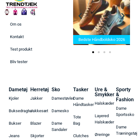
Om os
Bedste Saunatæppe 2025 –
Kontakt
Find de bedste produkter her!
Bedste Håndboldsko 2026
Test produkt
Bliv tester
Dametøj
Herretøj
Sko
Tasker
Ure &
Sporty
Smykker
&
Kjoler
Jakker
Damestøvler
Dame
Fashion
Halskæder
Håndtasker
Dame
Buksedragter
Jakkesæt
Damesko
Sportssko
Layered
Tote
Halskæder
Bukser
Blazer
Dame
Bag
Dame
Sandaler
Træningstøj
Øreringe
Jeans
Skjorter
Clutches