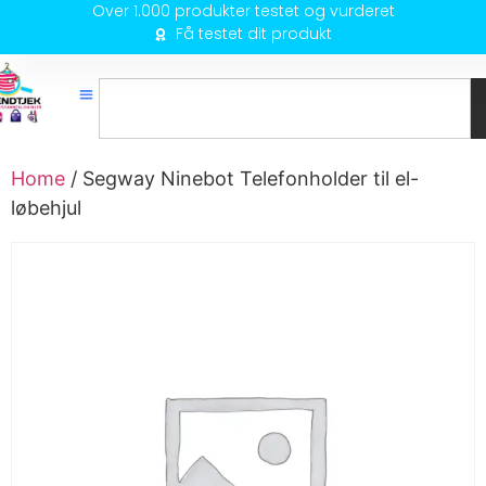
Over 1.000 produkter testet og vurderet
Få testet dit produkt
Home
/ Segway Ninebot Telefonholder til el-
løbehjul