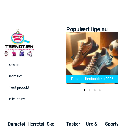
Populært lige nu
Om os
Bedste Saunatæppe 2025 –
Kontakt
Find de bedste produkter her!
Bedste Håndboldsko 2026
Test produkt
Bliv tester
Dametøj
Herretøj
Sko
Tasker
Ure &
Sporty