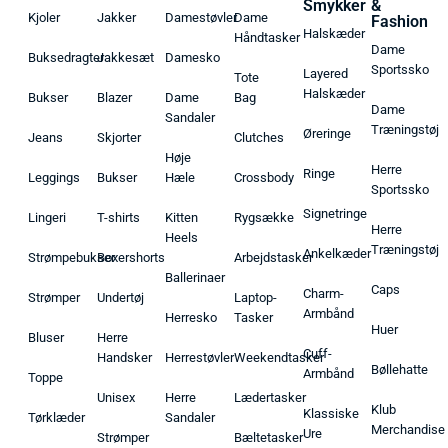
Smykker
&
Kjoler
Jakker
Damestøvler
Dame
Fashion
Halskæder
Håndtasker
Dame
Buksedragter
Jakkesæt
Damesko
Sportssko
Layered
Tote
Halskæder
Bukser
Blazer
Dame
Bag
Dame
Sandaler
Træningstøj
Øreringe
Jeans
Skjorter
Clutches
Høje
Herre
Ringe
Leggings
Bukser
Hæle
Crossbody
Sportssko
Signetringe
Lingeri
T-shirts
Kitten
Rygsække
Herre
Heels
Træningstøj
Ankelkæder
Strømpebukser
Boxershorts
Arbejdstasker
Ballerinaer
Caps
Charm-
Strømper
Undertøj
Laptop-
Armbånd
Herresko
Tasker
Huer
Bluser
Herre
Cuff-
Handsker
Herrestøvler
Weekendtasker
Bøllehatte
Armbånd
Toppe
Unisex
Herre
Lædertasker
Klub
Klassiske
Tørklæder
Sandaler
Merchandise
Ure
Strømper
Bæltetasker