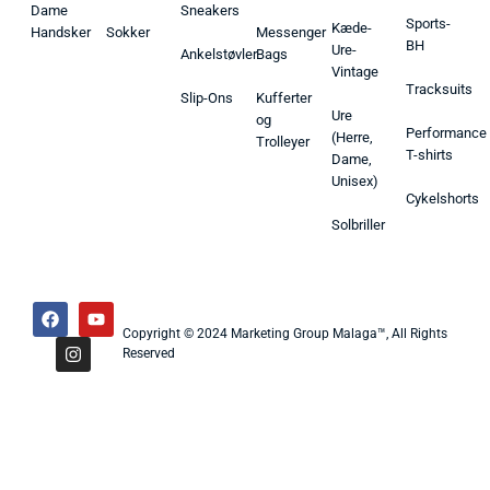
Dame
Sneakers
Sports-
Kæde-
Handsker
Sokker
Messenger
BH
Ure-
Ankelstøvler
Bags
Vintage
Tracksuits
Slip-Ons
Kufferter
Ure
og
Performance
(Herre,
Trolleyer
T-shirts
Dame,
Unisex)
Cykelshorts
Solbriller
Copyright © 2024 Marketing Group Malaga™, All Rights
Reserved