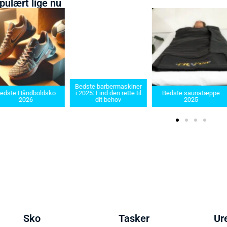
pulært lige nu
Bedste barbermaskiner
edste Håndboldsko
i 2025: Find den rette til
Bedste saunatæppe
2026
dit behov
2025
Sko
Tasker
Ur