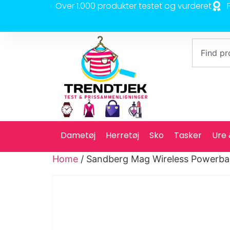
Over 1.000 produkter testet og vurderet
Dametøj
Herretøj
Sko
Tasker
Ure
Home
/ Sandberg Mag Wireless Powerba