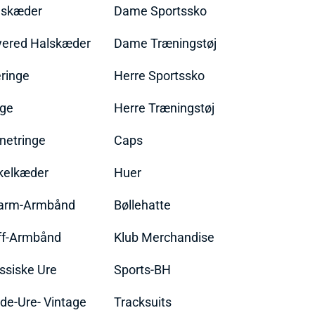
lskæder
Dame Sportssko
yered Halskæder
Dame Træningstøj
ringe
Herre Sportssko
nge
Herre Træningstøj
netringe
Caps
kelkæder
Huer
arm-Armbånd
Bøllehatte
ff-Armbånd
Klub Merchandise
ssiske Ure
Sports-BH
de-Ure- Vintage
Tracksuits