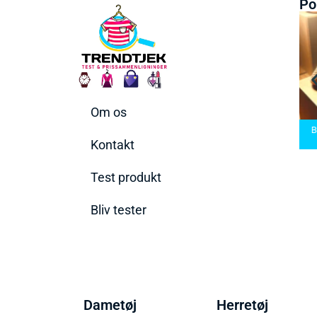
Po
Om os
arbermaskiner
Bedste Saunatæppe
nd den rette til
Bedste saunatæppe
2025 – Find de bedste
B
t behov
2025
produkter her!
Kontakt
Test produkt
Bliv tester
Dametøj
Herretøj