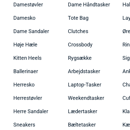
Damestøvler
Dame Håndtasker
Ha
Damesko
Tote Bag
La
Dame Sandaler
Clutches
Øre
Høje Hæle
Crossbody
Ri
Kitten Heels
Rygsække
Sig
Ballerinaer
Arbejdstasker
An
Herresko
Laptop-Tasker
Ch
Herrestøvler
Weekendtasker
Cu
Herre Sandaler
Lædertasker
Kla
Sneakers
Bæltetasker
Kæ