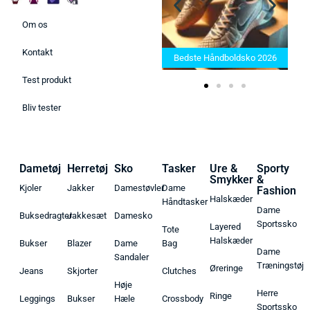
Om os
Bedste Saunatæppe 2025 –
Kontakt
Find de bedste produkter her!
Bedste Håndboldsko 2026
Test produkt
Bliv tester
Dametøj
Herretøj
Sko
Tasker
Ure &
Sporty
Smykker
&
Kjoler
Jakker
Damestøvler
Dame
Fashion
Halskæder
Håndtasker
Dame
Buksedragter
Jakkesæt
Damesko
Sportssko
Layered
Tote
Halskæder
Bukser
Blazer
Dame
Bag
Dame
Sandaler
Træningstøj
Øreringe
Jeans
Skjorter
Clutches
Høje
Herre
Ringe
Leggings
Bukser
Hæle
Crossbody
Sportssko