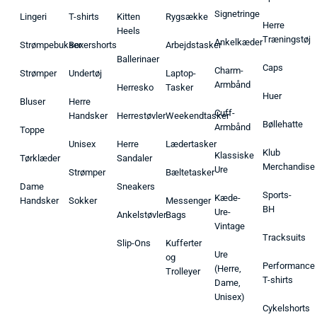
Signetringe
Lingeri
T-shirts
Kitten
Rygsække
Herre
Heels
Træningstøj
Ankelkæder
Strømpebukser
Boxershorts
Arbejdstasker
Ballerinaer
Caps
Charm-
Strømper
Undertøj
Laptop-
Armbånd
Herresko
Tasker
Huer
Bluser
Herre
Cuff-
Handsker
Herrestøvler
Weekendtasker
Bøllehatte
Armbånd
Toppe
Unisex
Herre
Lædertasker
Klub
Klassiske
Tørklæder
Sandaler
Merchandise
Ure
Strømper
Bæltetasker
Dame
Sneakers
Sports-
Kæde-
Handsker
Sokker
Messenger
BH
Ure-
Ankelstøvler
Bags
Vintage
Tracksuits
Slip-Ons
Kufferter
Ure
og
Performance
(Herre,
Trolleyer
T-shirts
Dame,
Unisex)
Cykelshorts