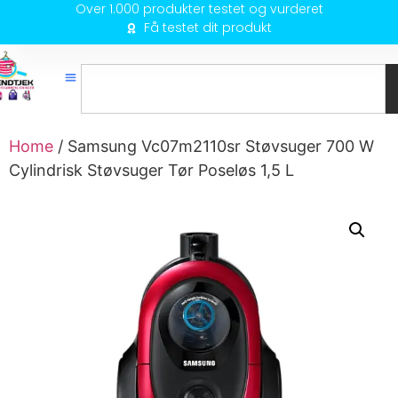
Over 1.000 produkter testet og vurderet
Få testet dit produkt
Home
/ Samsung Vc07m2110sr Støvsuger 700 W
Cylindrisk Støvsuger Tør Poseløs 1,5 L