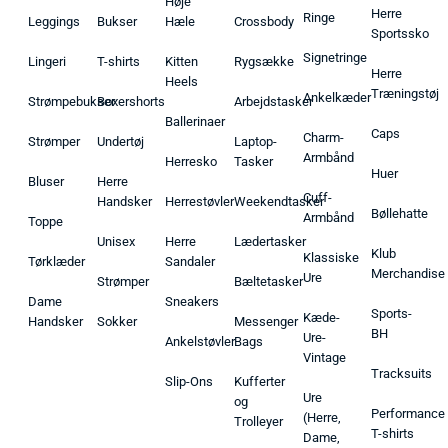
Høje
Herre
Ringe
Leggings
Bukser
Hæle
Crossbody
Sportssko
Signetringe
Lingeri
T-shirts
Kitten
Rygsække
Herre
Heels
Træningstøj
Ankelkæder
Strømpebukser
Boxershorts
Arbejdstasker
Ballerinaer
Caps
Charm-
Strømper
Undertøj
Laptop-
Armbånd
Herresko
Tasker
Huer
Bluser
Herre
Cuff-
Handsker
Herrestøvler
Weekendtasker
Bøllehatte
Armbånd
Toppe
Unisex
Herre
Lædertasker
Klub
Klassiske
Tørklæder
Sandaler
Merchandise
Ure
Strømper
Bæltetasker
Dame
Sneakers
Sports-
Kæde-
Handsker
Sokker
Messenger
BH
Ure-
Ankelstøvler
Bags
Vintage
Tracksuits
Slip-Ons
Kufferter
Ure
og
Performance
(Herre,
Trolleyer
T-shirts
Dame,