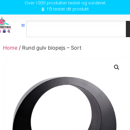
Over 1.000 produkter testet og vurderet
Få testet dit produkt
Home
/ Rund gulv biopejs – Sort