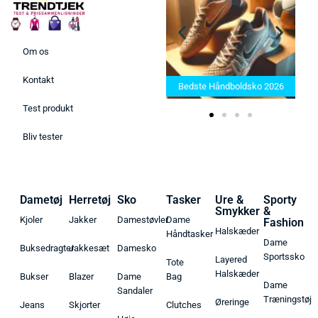
Om os
Bedste Saunatæppe 2025 –
Kontakt
Find de bedste produkter her!
Bedste Håndboldsko 2026
Test produkt
Bliv tester
Dametøj
Herretøj
Sko
Tasker
Ure &
Sporty
Smykker
&
Kjoler
Jakker
Damestøvler
Dame
Fashion
Halskæder
Håndtasker
Dame
Buksedragter
Jakkesæt
Damesko
Sportssko
Layered
Tote
Halskæder
Bukser
Blazer
Dame
Bag
Dame
Sandaler
Træningstøj
Øreringe
Jeans
Skjorter
Clutches