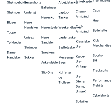
Træningstøj
Ankelkæder
Strømpebukser
Boxershorts
Arbejdstasker
Ballerinaer
Caps
Charm-
Strømper
Undertøj
Laptop-
Armbånd
Herresko
Tasker
Huer
Bluser
Herre
Cuff-
Handsker
Herrestøvler
Weekendtasker
Bøllehatte
Armbånd
Toppe
Unisex
Herre
Lædertasker
Klub
Klassiske
Tørklæder
Sandaler
Merchandise
Ure
Strømper
Bæltetasker
Dame
Sneakers
Sports-
Kæde-
Handsker
Sokker
Messenger
BH
Ure-
Ankelstøvler
Bags
Vintage
Tracksuits
Slip-Ons
Kufferter
Ure
og
Performance
(Herre,
Trolleyer
T-shirts
Dame,
Unisex)
Cykelshorts
Solbriller