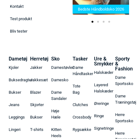
Bedste Saunatæppe 2025 –
Kontakt
Find de bedste produkter her!
Bedste Håndboldsko 2026
Test produkt
Bliv tester
Dametøj
Herretøj
Sko
Tasker
Ure &
Sporty
Smykker
&
Kjoler
Jakker
Damestøvler
Dame
Fashion
Halskæder
Håndtasker
Dame
Buksedragter
Jakkesæt
Damesko
Sportssko
Layered
Tote
Halskæder
Bukser
Blazer
Dame
Bag
Dame
Sandaler
Træningstøj
Øreringe
Jeans
Skjorter
Clutches
Høje
Herre
Ringe
Leggings
Bukser
Hæle
Crossbody
Sportssko
Signetringe
Lingeri
T-shirts
Kitten
Rygsække
Herre
Heels