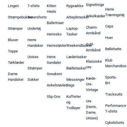
Signetringe
Lingeri
T-shirts
Kitten
Rygsække
Herre
Heels
Træningstøj
Ankelkæder
Strømpebukser
Boxershorts
Arbejdstasker
Ballerinaer
Caps
Charm-
Strømper
Undertøj
Laptop-
Armbånd
Herresko
Tasker
Huer
Bluser
Herre
Cuff-
Handsker
Herrestøvler
Weekendtasker
Bøllehatte
Armbånd
Toppe
Unisex
Herre
Lædertasker
Klub
Klassiske
Tørklæder
Sandaler
Merchandise
Ure
Strømper
Bæltetasker
Dame
Sneakers
Sports-
Kæde-
Handsker
Sokker
Messenger
BH
Ure-
Ankelstøvler
Bags
Vintage
Tracksuits
Slip-Ons
Kufferter
Ure
og
Performance
(Herre,
Trolleyer
T-shirts
Dame,
Unisex)
Cykelshorts