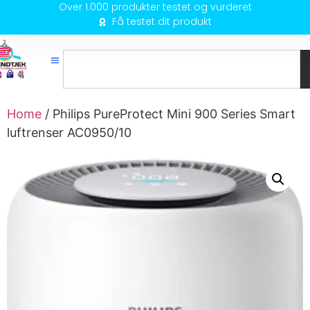
Over 1.000 produkter testet og vurderet
Få testet dit produkt
Home
/ Philips PureProtect Mini 900 Series Smart
luftrenser AC0950/10