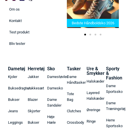
Om os
Bedste Saunatæppe 2025 –
Kontakt
Find de bedste produkter her!
Bedste Håndboldsko 2026
Test produkt
Bliv tester
Dametøj
Herretøj
Sko
Tasker
Ure &
Sporty
Smykker
&
Kjoler
Jakker
Damestøvler
Dame
Fashion
Halskæder
Håndtasker
Dame
Buksedragter
Jakkesæt
Damesko
Sportssko
Layered
Tote
Halskæder
Bukser
Blazer
Dame
Bag
Dame
Sandaler
Træningstøj
Øreringe
Jeans
Skjorter
Clutches
Høje
Herre
Ringe
Leggings
Bukser
Hæle
Crossbody
Sportssko