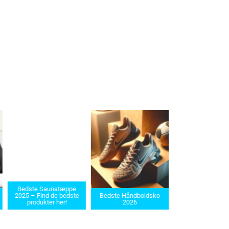
Bedste barbermaskiner
Bedste Håndboldsko
i 2025: Find den rette til
Bedste saunat
2026
dit behov
2025