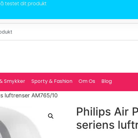
Få testet dit produkt
 & Smykker
Sporty & Fashion
Om Os
Blog
ns luftrenser AM765/10
Philips Air
seriens luf