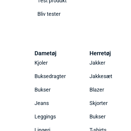
Test produkt
Bliv tester
Dametøj
Herretøj
Kjoler
Jakker
Buksedragter
Jakkesæt
Bukser
Blazer
Jeans
Skjorter
Leggings
Bukser
Lingeri
T-shirts