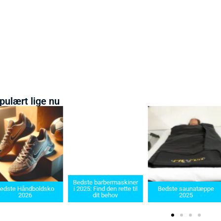
pulært lige nu
dste barbermaskiner
Bedste Saunatæppe
2025: Find den rette til
Bedste saunatæppe
2025 – Find de bedste
dit behov
2025
produkter her!