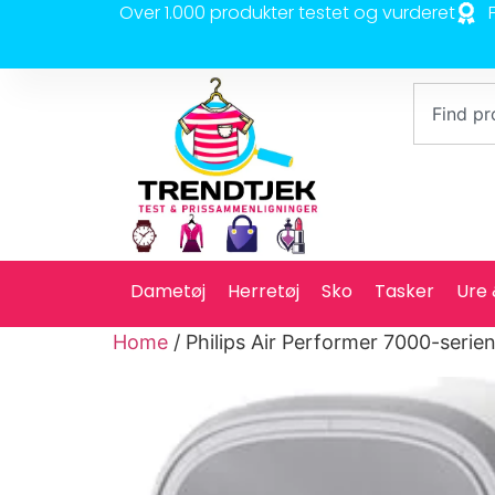
Over 1.000 produkter testet og vurderet
Dametøj
Herretøj
Sko
Tasker
Ure
Home
/ Philips Air Performer 7000-serie