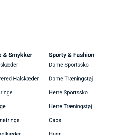
e & Smykker
Sporty & Fashion
lskæder
Dame Sportssko
yered Halskæder
Dame Træningstøj
ringe
Herre Sportssko
nge
Herre Træningstøj
netringe
Caps
kelkæder
Huer