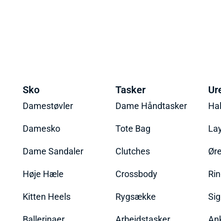
Sko
Tasker
Ur
Damestøvler
Dame Håndtasker
Ha
Damesko
Tote Bag
La
Dame Sandaler
Clutches
Øre
Høje Hæle
Crossbody
Ri
Kitten Heels
Rygsække
Sig
Ballerinaer
Arbejdstasker
An