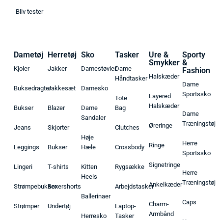
Bliv tester
Dametøj
Herretøj
Sko
Tasker
Ure &
Sporty
Smykker
&
Kjoler
Jakker
Damestøvler
Dame
Fashion
Halskæder
Håndtasker
Dame
Buksedragter
Jakkesæt
Damesko
Sportssko
Layered
Tote
Halskæder
Bukser
Blazer
Dame
Bag
Dame
Sandaler
Træningstøj
Øreringe
Jeans
Skjorter
Clutches
Høje
Herre
Ringe
Leggings
Bukser
Hæle
Crossbody
Sportssko
Signetringe
Lingeri
T-shirts
Kitten
Rygsække
Herre
Heels
Træningstøj
Ankelkæder
Strømpebukser
Boxershorts
Arbejdstasker
Ballerinaer
Caps
Charm-
Strømper
Undertøj
Laptop-
Armbånd
Herresko
Tasker