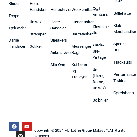
Huer
Bluser
Herre
Cuff-
Handsker
Herrestøvler
Weekendtasker
Bøllehatte
Armbånd
Toppe
Unisex
Herre
Lædertasker
Klub
Klassiske
Tørklæder
Sandaler
Merchandise
Ure
Strømper
Bæltetasker
Dame
Sneakers
Sports-
Kæde-
Handsker
Sokker
Messenger
BH
Ure-
Ankelstøvler
Bags
Vintage
Tracksuits
Slip-Ons
Kufferter
Ure
og
Performance
(Herre,
Trolleyer
T-shirts
Dame,
Unisex)
Cykelshorts
Solbriller
Copyright © 2024 Marketing Group Malaga™, All Rights
Reserved