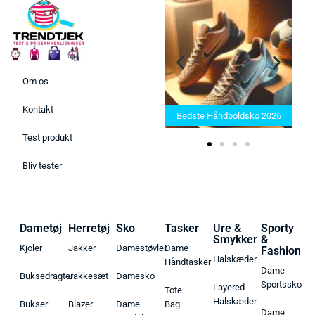
Om os
Bedste Saunatæppe 2025 –
Kontakt
Find de bedste produkter her!
Bedste Håndboldsko 2026
Test produkt
Bliv tester
Dametøj
Herretøj
Sko
Tasker
Ure &
Sporty
Smykker
&
Kjoler
Jakker
Damestøvler
Dame
Fashion
Halskæder
Håndtasker
Dame
Buksedragter
Jakkesæt
Damesko
Sportssko
Layered
Tote
Halskæder
Bukser
Blazer
Dame
Bag
Dame