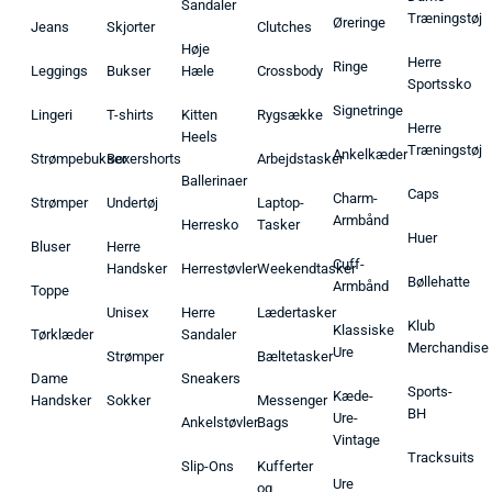
Sandaler
Træningstøj
Øreringe
Jeans
Skjorter
Clutches
Høje
Herre
Ringe
Leggings
Bukser
Hæle
Crossbody
Sportssko
Signetringe
Lingeri
T-shirts
Kitten
Rygsække
Herre
Heels
Træningstøj
Ankelkæder
Strømpebukser
Boxershorts
Arbejdstasker
Ballerinaer
Caps
Charm-
Strømper
Undertøj
Laptop-
Armbånd
Herresko
Tasker
Huer
Bluser
Herre
Cuff-
Handsker
Herrestøvler
Weekendtasker
Bøllehatte
Armbånd
Toppe
Unisex
Herre
Lædertasker
Klub
Klassiske
Tørklæder
Sandaler
Merchandise
Ure
Strømper
Bæltetasker
Dame
Sneakers
Sports-
Kæde-
Handsker
Sokker
Messenger
BH
Ure-
Ankelstøvler
Bags
Vintage
Tracksuits
Slip-Ons
Kufferter
Ure
og