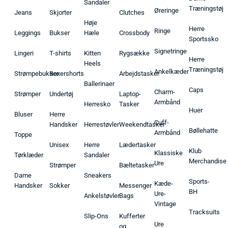
Sandaler
Træningstøj
Øreringe
Jeans
Skjorter
Clutches
Høje
Herre
Ringe
Leggings
Bukser
Hæle
Crossbody
Sportssko
Signetringe
Lingeri
T-shirts
Kitten
Rygsække
Herre
Heels
Træningstøj
Ankelkæder
Strømpebukser
Boxershorts
Arbejdstasker
Ballerinaer
Caps
Charm-
Strømper
Undertøj
Laptop-
Armbånd
Herresko
Tasker
Huer
Bluser
Herre
Cuff-
Handsker
Herrestøvler
Weekendtasker
Bøllehatte
Armbånd
Toppe
Unisex
Herre
Lædertasker
Klub
Klassiske
Tørklæder
Sandaler
Merchandise
Ure
Strømper
Bæltetasker
Dame
Sneakers
Sports-
Kæde-
Handsker
Sokker
Messenger
BH
Ure-
Ankelstøvler
Bags
Vintage
Tracksuits
Slip-Ons
Kufferter
Ure
og