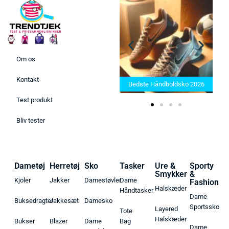
Om os
Bedste Saunatæppe 2025 –
Kontakt
Find de bedste produkter her!
Bedste Håndboldsko 2026
Test produkt
Bliv tester
Dametøj
Herretøj
Sko
Tasker
Ure &
Sporty
Smykker
&
Kjoler
Jakker
Damestøvler
Dame
Fashion
Halskæder
Håndtasker
Dame
Buksedragter
Jakkesæt
Damesko
Sportssko
Layered
Tote
Halskæder
Bukser
Blazer
Dame
Bag
Dame