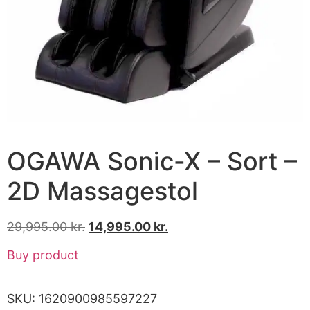
OGAWA Sonic-X – Sort –
2D Massagestol
29,995.00
kr.
14,995.00
kr.
Buy product
SKU:
1620900985597227