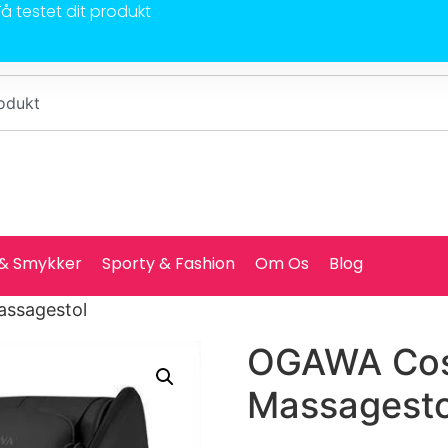
Få testet dit produkt
 & Smykker
Sporty & Fashion
Om Os
Blog
assagestol
OGAWA Cosm
Massagesto