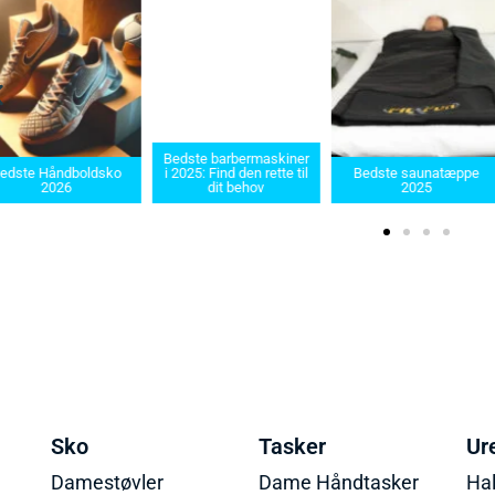
Bedste barbermaskiner
edste Håndboldsko
i 2025: Find den rette til
Bedste saunatæppe
2026
dit behov
2025
Sko
Tasker
Ur
Damestøvler
Dame Håndtasker
Ha