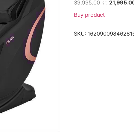
39,995.00
kr.
21,995.0
Buy product
SKU:
16209009846281