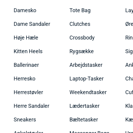
Damesko
Tote Bag
La
Dame Sandaler
Clutches
Øre
Høje Hæle
Crossbody
Ri
Kitten Heels
Rygsække
Sig
Ballerinaer
Arbejdstasker
An
Herresko
Laptop-Tasker
Ch
Herrestøvler
Weekendtasker
Cu
Herre Sandaler
Lædertasker
Kla
Sneakers
Bæltetasker
Kæ