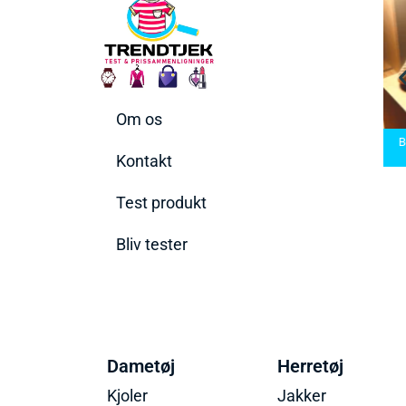
Om os
arbermaskiner
Bedste Saunatæppe
nd den rette til
Bedste saunatæppe
2025 – Find de bedste
B
t behov
2025
produkter her!
Kontakt
Test produkt
Bliv tester
Dametøj
Herretøj
Kjoler
Jakker