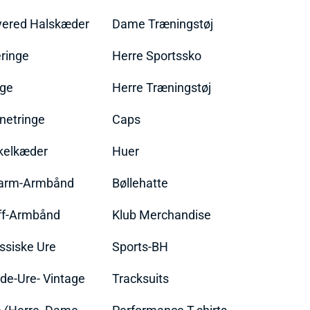
yered Halskæder
Dame Træningstøj
ringe
Herre Sportssko
nge
Herre Træningstøj
netringe
Caps
kelkæder
Huer
arm-Armbånd
Bøllehatte
ff-Armbånd
Klub Merchandise
ssiske Ure
Sports-BH
de-Ure- Vintage
Tracksuits