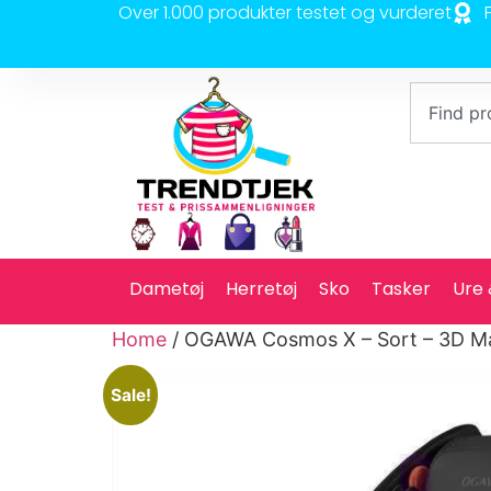
Over 1.000 produkter testet og vurderet
Dametøj
Herretøj
Sko
Tasker
Ure
Home
/ OGAWA Cosmos X – Sort – 3D M
Sale!