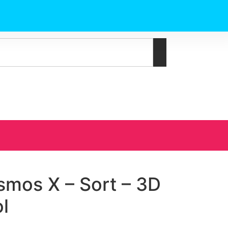
os X – Sort – 3D
l