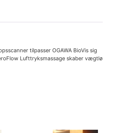
opsscanner tilpasser OGAWA BioVis sig
 AeroFlow Lufttryksmassage skaber vægtlø