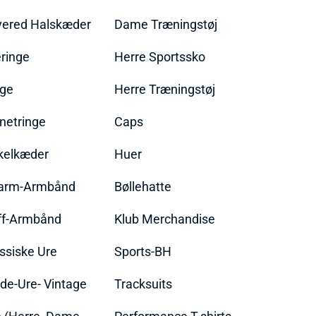
yered Halskæder
Dame Træningstøj
ringe
Herre Sportssko
nge
Herre Træningstøj
netringe
Caps
kelkæder
Huer
arm-Armbånd
Bøllehatte
ff-Armbånd
Klub Merchandise
ssiske Ure
Sports-BH
de-Ure- Vintage
Tracksuits