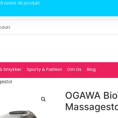
Få testet dit produkt
 & Smykker
Sporty & Fashion
Om Os
Blog
estol
OGAWA BioV
Massagesto