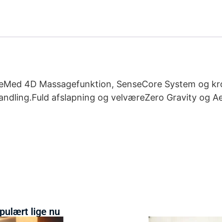
ageMed 4D Massagefunktion, SenseCore System og kr
ehandling.Fuld afslapning og velværeZero Gravity og
pulært lige nu