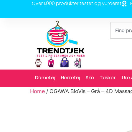
Over 1.000 produkter testet og vurderet
Dametøj
Herretøj
Sko
Tasker
Ure
Home
/ OGAWA BioVis – Grå – 4D Massag