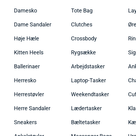
Damesko
Tote Bag
La
Dame Sandaler
Clutches
Øre
Høje Hæle
Crossbody
Ri
Kitten Heels
Rygsække
Sig
Ballerinaer
Arbejdstasker
An
Herresko
Laptop-Tasker
Ch
Herrestøvler
Weekendtasker
Cu
Herre Sandaler
Lædertasker
Kla
Sneakers
Bæltetasker
Kæ