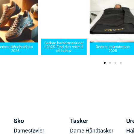
Bedste barbermaskiner
edste Håndboldsko
i 2025: Find den rette til
Bedste saunatæppe
2026
dit behov
2025
Sko
Tasker
Ur
Damestøvler
Dame Håndtasker
Ha