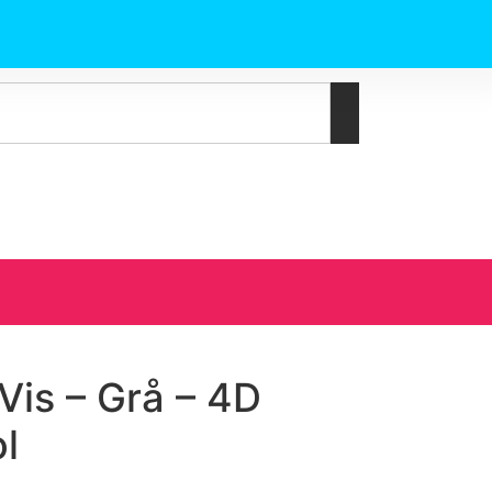
is – Grå – 4D
l