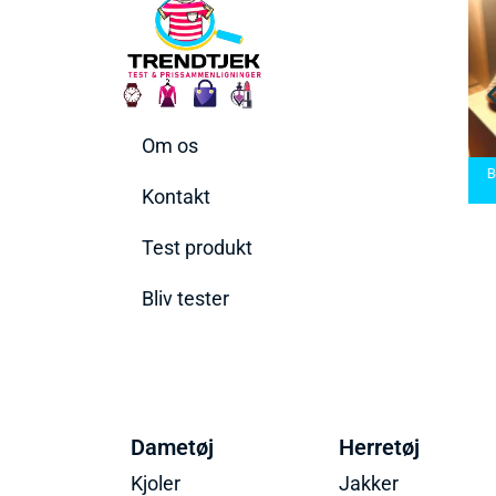
Om os
arbermaskiner
Bedste Saunatæppe
nd den rette til
Bedste saunatæppe
2025 – Find de bedste
B
t behov
2025
produkter her!
Kontakt
Test produkt
Bliv tester
Dametøj
Herretøj
Kjoler
Jakker