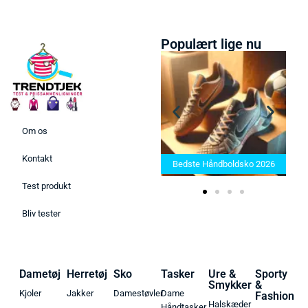
Populært lige nu
Om os
Bedste Saunatæppe 2025 –
Kontakt
Find de bedste produkter her!
Bedste Håndboldsko 2026
Test produkt
Bliv tester
Dametøj
Herretøj
Sko
Tasker
Ure &
Sporty
Smykker
&
Kjoler
Jakker
Damestøvler
Dame
Fashion
Halskæder
Håndtasker