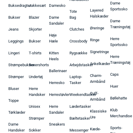
Dame
Buksedragter
Jakkesæt
Damesko
Sportssko
Layered
Tote
Halskæder
Bukser
Blazer
Dame
Bag
Dame
Sandaler
Træningstøj
Øreringe
Jeans
Skjorter
Clutches
Høje
Herre
Ringe
Leggings
Bukser
Hæle
Crossbody
Sportssko
Signetringe
Lingeri
T-shirts
Kitten
Rygsække
Herre
Heels
Træningstøj
Ankelkæder
Strømpebukser
Boxershorts
Arbejdstasker
Ballerinaer
Caps
Charm-
Strømper
Undertøj
Laptop-
Armbånd
Herresko
Tasker
Huer
Bluser
Herre
Cuff-
Handsker
Herrestøvler
Weekendtasker
Bøllehatte
Armbånd
Toppe
Unisex
Herre
Lædertasker
Klub
Klassiske
Tørklæder
Sandaler
Merchandise
Ure
Strømper
Bæltetasker
Dame
Sneakers
Sports-
Kæde-
Handsker
Sokker
Messenger