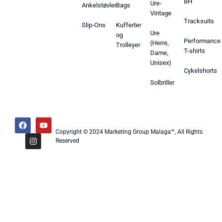
BH
Ure-
Ankelstøvler
Bags
Vintage
Tracksuits
Slip-Ons
Kufferter
Ure
og
Performance
(Herre,
Trolleyer
T-shirts
Dame,
Unisex)
Cykelshorts
Solbriller
Copyright © 2024 Marketing Group Malaga™, All Rights
Reserved