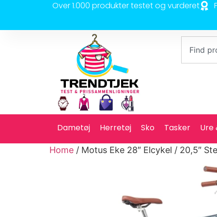
Over 1.000 produkter testet og vurderet
Dametøj
Herretøj
Sko
Tasker
Ure
Home
/ Motus Eke 28″ Elcykel / 20,5″ Ste