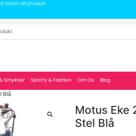
Få testet dit produkt
 & Smykker
Sporty & Fashion
Om Os
Blog
l Blå
Motus Eke 2
Stel Blå