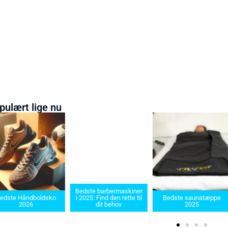
pulært lige nu
Bedste barbermaskiner
edste Håndboldsko
i 2025: Find den rette til
Bedste saunatæppe
2026
dit behov
2025