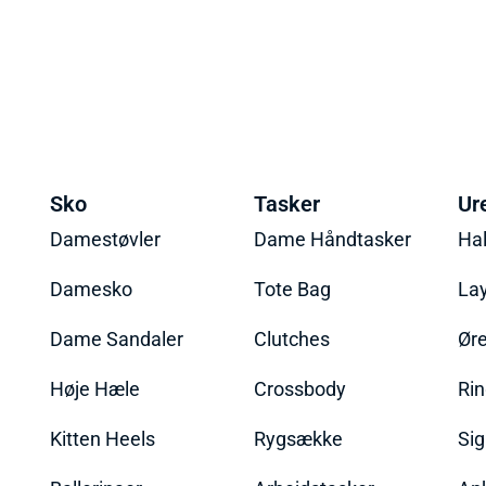
Sko
Tasker
Ur
Damestøvler
Dame Håndtasker
Ha
Damesko
Tote Bag
La
Dame Sandaler
Clutches
Øre
Høje Hæle
Crossbody
Ri
Kitten Heels
Rygsække
Sig