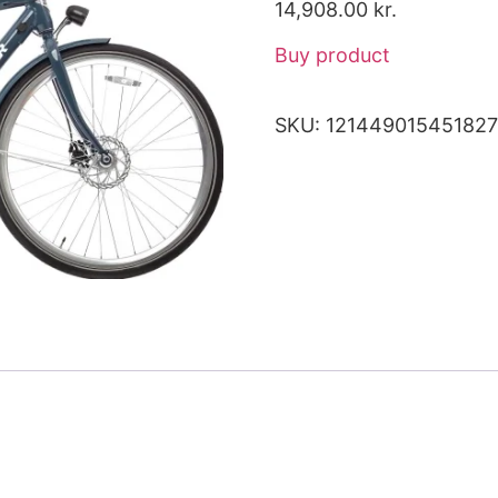
14,908.00
kr.
Buy product
SKU:
12144901545182