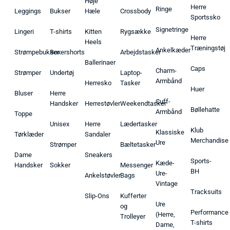
Høje
Herre
Ringe
Leggings
Bukser
Hæle
Crossbody
Sportssko
Signetringe
Lingeri
T-shirts
Kitten
Rygsække
Herre
Heels
Træningstøj
Ankelkæder
Strømpebukser
Boxershorts
Arbejdstasker
Ballerinaer
Caps
Charm-
Strømper
Undertøj
Laptop-
Armbånd
Herresko
Tasker
Huer
Bluser
Herre
Cuff-
Handsker
Herrestøvler
Weekendtasker
Bøllehatte
Armbånd
Toppe
Unisex
Herre
Lædertasker
Klub
Klassiske
Tørklæder
Sandaler
Merchandise
Ure
Strømper
Bæltetasker
Dame
Sneakers
Sports-
Kæde-
Handsker
Sokker
Messenger
BH
Ure-
Ankelstøvler
Bags
Vintage
Tracksuits
Slip-Ons
Kufferter
Ure
og
Performance
(Herre,
Trolleyer
T-shirts
Dame,