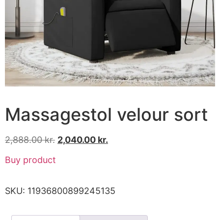
Massagestol velour sort
2,888.00
kr.
2,040.00
kr.
Buy product
SKU:
11936800899245135