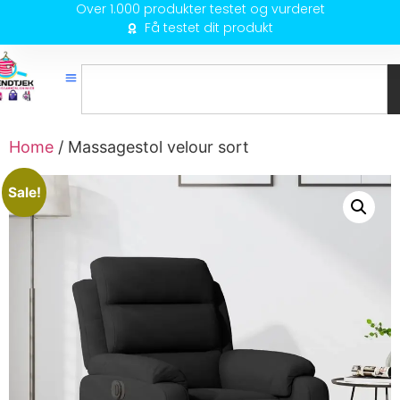
Over 1.000 produkter testet og vurderet
Få testet dit produkt
Home
/ Massagestol velour sort
Sale!