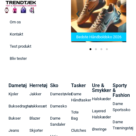
Om os
Bedste Saunatæppe 2025 –
Kontakt
Find de bedste produkter her!
Bedste Håndboldsko 2026
Test produkt
Bliv tester
Dametøj
Herretøj
Sko
Tasker
Ure &
Sporty
Smykker
&
Kjoler
Jakker
Damestøvler
Dame
Fashion
Halskæder
Håndtasker
Dame
Buksedragter
Jakkesæt
Damesko
Sportssko
Layered
Tote
Halskæder
Bukser
Blazer
Dame
Bag
Dame
Sandaler
Træningstøj
Øreringe
Jeans
Skjorter
Clutches