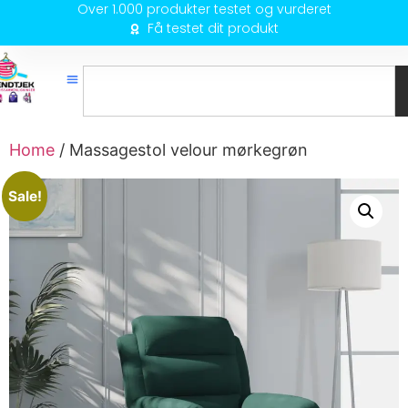
Over 1.000 produkter testet og vurderet
Få testet dit produkt
Home
/ Massagestol velour mørkegrøn
Sale!