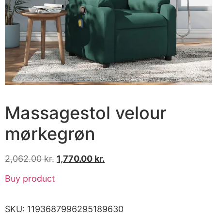
Massagestol velour
mørkegrøn
2,062.00
kr.
1,770.00
kr.
Buy product
SKU:
1193687996295189630