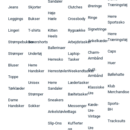
Sandaler
Træningstøj
Øreringe
Jeans
Skjorter
Clutches
Høje
Herre
Ringe
Leggings
Bukser
Hæle
Crossbody
Sportssko
Signetringe
Lingeri
T-shirts
Kitten
Rygsække
Herre
Heels
Træningstøj
Ankelkæder
Strømpebukser
Boxershorts
Arbejdstasker
Ballerinaer
Caps
Charm-
Strømper
Undertøj
Laptop-
Armbånd
Herresko
Tasker
Huer
Bluser
Herre
Cuff-
Handsker
Herrestøvler
Weekendtasker
Bøllehatte
Armbånd
Toppe
Unisex
Herre
Lædertasker
Klub
Klassiske
Tørklæder
Sandaler
Merchandise
Ure
Strømper
Bæltetasker
Dame
Sneakers
Sports-
Kæde-
Handsker
Sokker
Messenger
BH
Ure-
Ankelstøvler
Bags
Vintage
Tracksuits
Slip-Ons
Kufferter
Ure
og