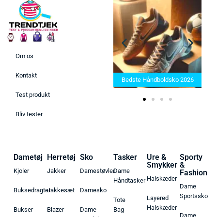
Om os
Bedste Saunatæppe 2025 –
Kontakt
Find de bedste produkter her!
Bedste Håndboldsko 2026
Test produkt
Bliv tester
Dametøj
Herretøj
Sko
Tasker
Ure &
Sporty
Smykker
&
Kjoler
Jakker
Damestøvler
Dame
Fashion
Halskæder
Håndtasker
Dame
Buksedragter
Jakkesæt
Damesko
Sportssko
Layered
Tote
Halskæder
Bukser
Blazer
Dame
Bag
Dame