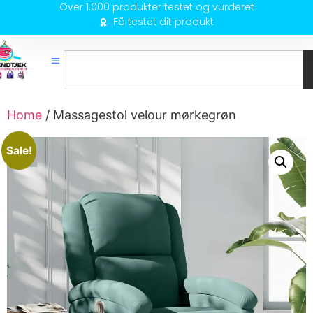
Over 1.000 produkter testet og vurderet
Få testet dit produkt
Home
/ Massagestol velour mørkegrøn
Sale!