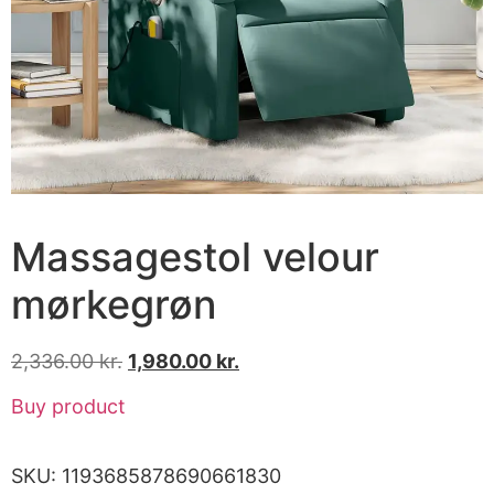
Massagestol velour
mørkegrøn
2,336.00
kr.
1,980.00
kr.
Buy product
SKU:
1193685878690661830