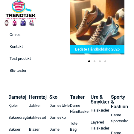
Om os
Bedste Saunatæppe 2025 –
Kontakt
Find de bedste produkter her!
Bedste Håndboldsko 2026
Test produkt
Bliv tester
Dametøj
Herretøj
Sko
Tasker
Ure &
Sporty
Smykker
&
Kjoler
Jakker
Damestøvler
Dame
Fashion
Halskæder
Håndtasker
Dame
Buksedragter
Jakkesæt
Damesko
Sportssko
Layered
Tote
Halskæder
Bukser
Blazer
Dame
Bag
Dame