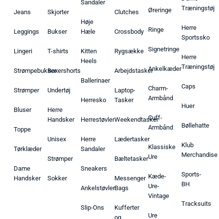
Sandaler
Træningstøj
Øreringe
Jeans
Skjorter
Clutches
Høje
Herre
Ringe
Leggings
Bukser
Hæle
Crossbody
Sportssko
Signetringe
Lingeri
T-shirts
Kitten
Rygsække
Herre
Heels
Træningstøj
Ankelkæder
Strømpebukser
Boxershorts
Arbejdstasker
Ballerinaer
Caps
Charm-
Strømper
Undertøj
Laptop-
Armbånd
Herresko
Tasker
Huer
Bluser
Herre
Cuff-
Handsker
Herrestøvler
Weekendtasker
Bøllehatte
Armbånd
Toppe
Unisex
Herre
Lædertasker
Klub
Klassiske
Tørklæder
Sandaler
Merchandise
Ure
Strømper
Bæltetasker
Dame
Sneakers
Sports-
Kæde-
Handsker
Sokker
Messenger
BH
Ure-
Ankelstøvler
Bags
Vintage
Tracksuits
Slip-Ons
Kufferter
Ure
og