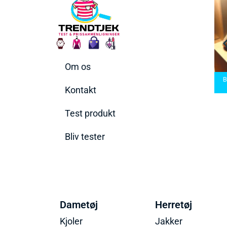
Om os
ner
Bedste Saunatæppe
 til
Bedste saunatæppe
2025 – Find de bedste
Bedste Hån
2025
produkter her!
202
Kontakt
Test produkt
Bliv tester
Dametøj
Herretøj
Kjoler
Jakker