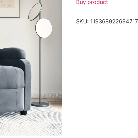
Buy product
SKU:
11936892269471