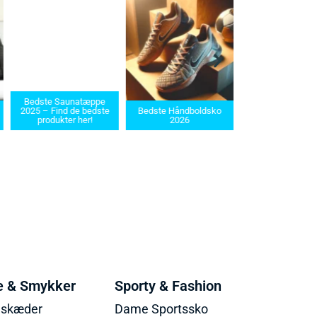
ste Saunatæppe
Bedste barbermaskiner
– Find de bedste
Bedste Håndboldsko
i 2025: Find den rette til
rodukter her!
2026
dit behov
e & Smykker
Sporty & Fashion
lskæder
Dame Sportssko