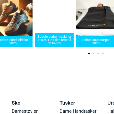
Bedste barbermaskiner
Bed
dboldsko
i 2025: Find den rette til
Bedste saunatæppe
2025 
6
dit behov
2025
p
Sko
Tasker
Ur
Damestøvler
Dame Håndtasker
Ha