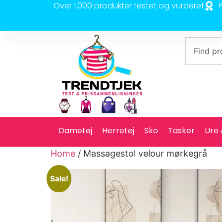
Over 1.000 produkter testet og vurderet
Dametøj
Herretøj
Sko
Tasker
Ure
Home
/ Massagestol velour mørkegrå
Sale!