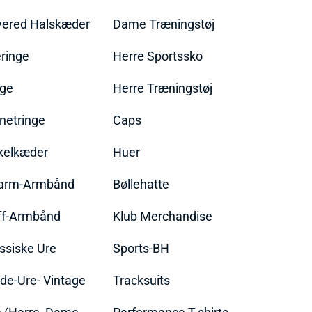
yered Halskæder
Dame Træningstøj
ringe
Herre Sportssko
nge
Herre Træningstøj
netringe
Caps
kelkæder
Huer
arm-Armbånd
Bøllehatte
ff-Armbånd
Klub Merchandise
ssiske Ure
Sports-BH
de-Ure- Vintage
Tracksuits