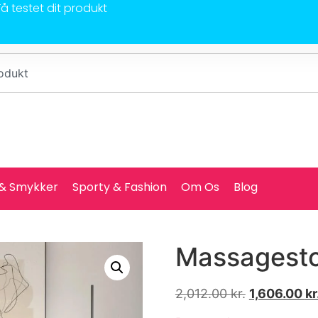
Få testet dit produkt
 & Smykker
Sporty & Fashion
Om Os
Blog
Massagesto
2,012.00
kr.
1,606.00
kr