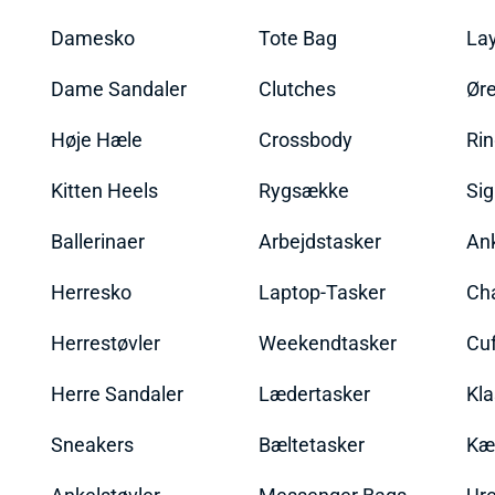
Damesko
Tote Bag
La
Dame Sandaler
Clutches
Øre
Høje Hæle
Crossbody
Ri
Kitten Heels
Rygsække
Sig
Ballerinaer
Arbejdstasker
An
Herresko
Laptop-Tasker
Ch
Herrestøvler
Weekendtasker
Cu
Herre Sandaler
Lædertasker
Kla
Sneakers
Bæltetasker
Kæ