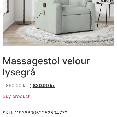
Massagestol velour
lysegrå
1,860.00
kr.
1,820.00
kr.
Buy product
SKU:
1193680052252504779