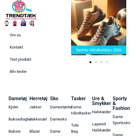
Om os
Bedste Saunatæppe 2025 –
Kontakt
Find de bedste produkter her!
Bedste Håndboldsko 2026
Test produkt
Bliv tester
Dametøj
Herretøj
Sko
Tasker
Ure &
Sporty
Smykker
&
Kjoler
Jakker
Damestøvler
Dame
Fashion
Halskæder
Håndtasker
Dame
Buksedragter
Jakkesæt
Damesko
Sportssko
Layered
Tote
Halskæder
Bukser
Blazer
Dame
Bag
Dame