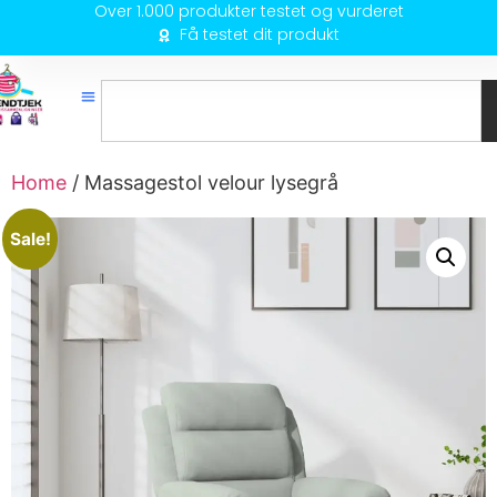
Over 1.000 produkter testet og vurderet
Få testet dit produkt
Home
/ Massagestol velour lysegrå
Sale!