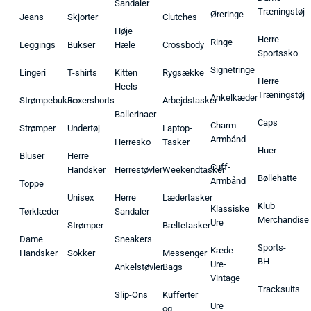
Sandaler
Træningstøj
Øreringe
Jeans
Skjorter
Clutches
Høje
Herre
Ringe
Leggings
Bukser
Hæle
Crossbody
Sportssko
Signetringe
Lingeri
T-shirts
Kitten
Rygsække
Herre
Heels
Træningstøj
Ankelkæder
Strømpebukser
Boxershorts
Arbejdstasker
Ballerinaer
Caps
Charm-
Strømper
Undertøj
Laptop-
Armbånd
Herresko
Tasker
Huer
Bluser
Herre
Cuff-
Handsker
Herrestøvler
Weekendtasker
Bøllehatte
Armbånd
Toppe
Unisex
Herre
Lædertasker
Klub
Klassiske
Tørklæder
Sandaler
Merchandise
Ure
Strømper
Bæltetasker
Dame
Sneakers
Sports-
Kæde-
Handsker
Sokker
Messenger
BH
Ure-
Ankelstøvler
Bags
Vintage
Tracksuits
Slip-Ons
Kufferter
Ure
og