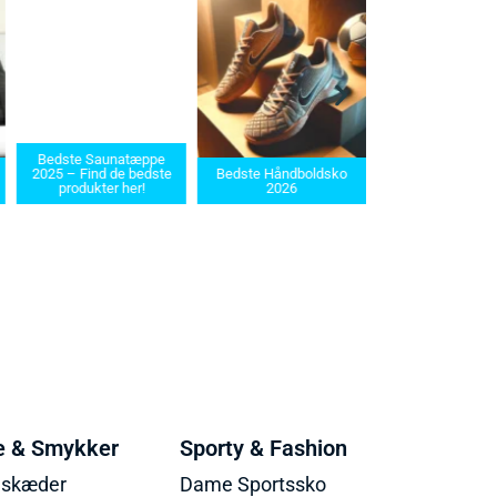
Bedste Saunatæppe
Bedste barbermask
2025 – Find de bedste
Bedste Håndboldsko
i 2025: Find den rette
produkter her!
2026
dit behov
e & Smykker
Sporty & Fashion
lskæder
Dame Sportssko