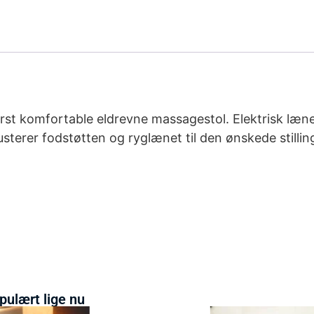
erst komfortable eldrevne massagestol. Elektrisk læn
usterer fodstøtten og ryglænet til den ønskede stilli
pulært lige nu