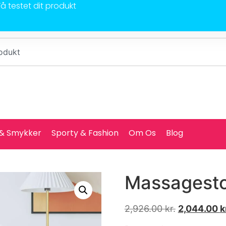
Få testet dit produkt
 & Smykker
Sporty & Fashion
Om Os
Blog
Massagestol
2,926.00
kr.
2,044.00
k