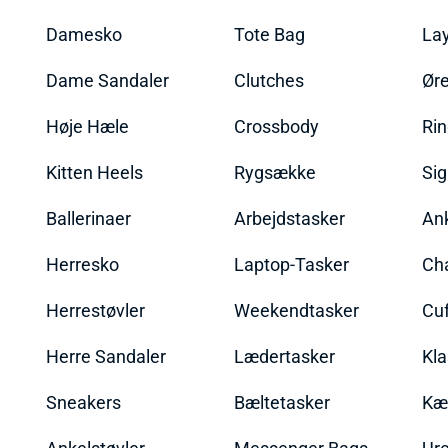
Damesko
Tote Bag
La
Dame Sandaler
Clutches
Øre
Høje Hæle
Crossbody
Ri
Kitten Heels
Rygsække
Sig
Ballerinaer
Arbejdstasker
An
Herresko
Laptop-Tasker
Ch
Herrestøvler
Weekendtasker
Cu
Herre Sandaler
Lædertasker
Kla
Sneakers
Bæltetasker
Kæ