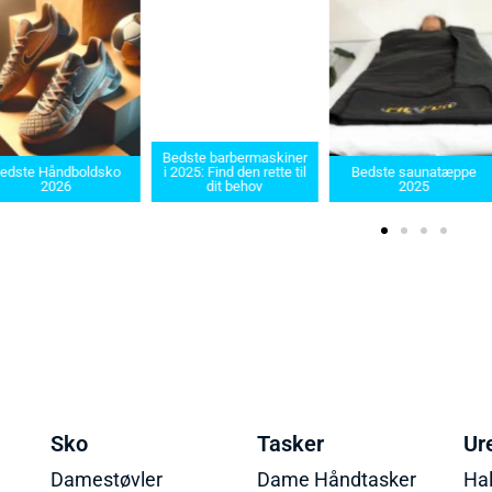
Bedste barbermaskiner
ste Håndboldsko
i 2025: Find den rette til
Bedste saunatæppe
2026
dit behov
2025
Sko
Tasker
Ur
Damestøvler
Dame Håndtasker
Ha