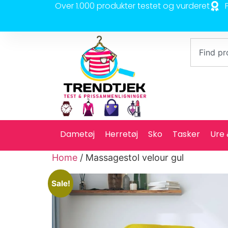
Over 1.000 produkter testet og vurderet
Dametøj
Herretøj
Sko
Tasker
Ure
Home
/ Massagestol velour gul
Sale!