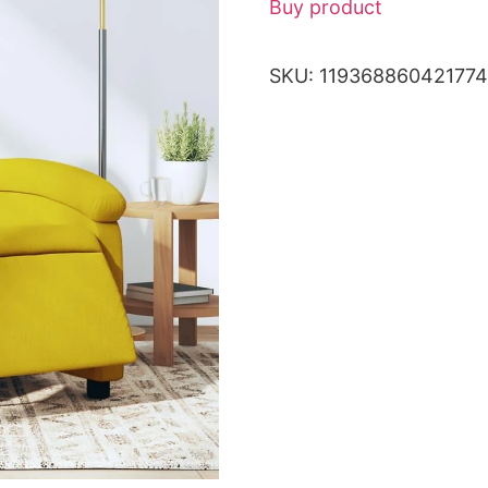
Buy product
SKU:
11936886042177