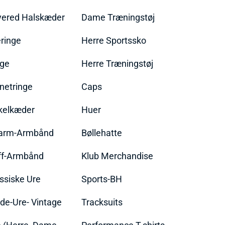
yered Halskæder
Dame Træningstøj
ringe
Herre Sportssko
nge
Herre Træningstøj
netringe
Caps
kelkæder
Huer
arm-Armbånd
Bøllehatte
ff-Armbånd
Klub Merchandise
ssiske Ure
Sports-BH
de-Ure- Vintage
Tracksuits