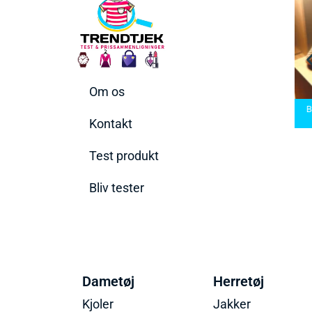
Om os
ermaskiner
Bedste Saunatæppe
den rette til
Bedste saunatæppe
2025 – Find de bedste
Bed
ehov
2025
produkter her!
Kontakt
Test produkt
Bliv tester
Dametøj
Herretøj
Kjoler
Jakker